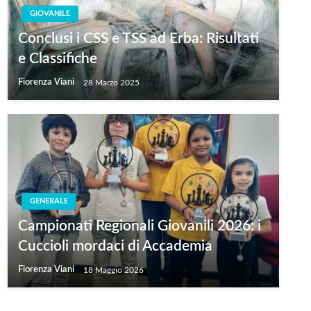
GIOVANILE
Conclusi i CSS e TSS ad Erba: Risultati
e Classifiche
Fiorenza Viani
28 Marzo 2025
GENERALE
Campionati Regionali Giovanili 2026: i
Cuccioli mordaci di Accademia
Fiorenza Viani
18 Maggio 2026