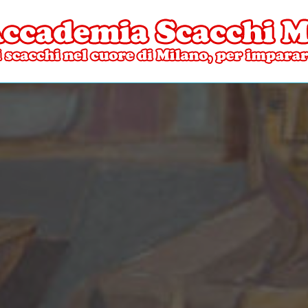
ore di Milano
mia Scacchi Milano