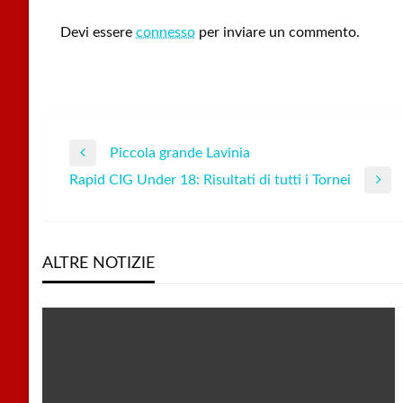
LEAVE A RESPONSE
Devi essere
connesso
per inviare un commento.
Piccola grande Lavinia
Navigazione
Previous
Rapid CIG Under 18: Risultati di tutti i Tornei
Post
Next
articoli
Post
ALTRE NOTIZIE