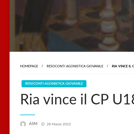
HOMEPAGE
RESOCONTI AGONISTICA GIOVANILE
RIA VINCE IL 
RESOCONTI AGONISTICA GIOVANILE
Ria vince il CP U1
Posted
ASM
28 Marzo 2022
on