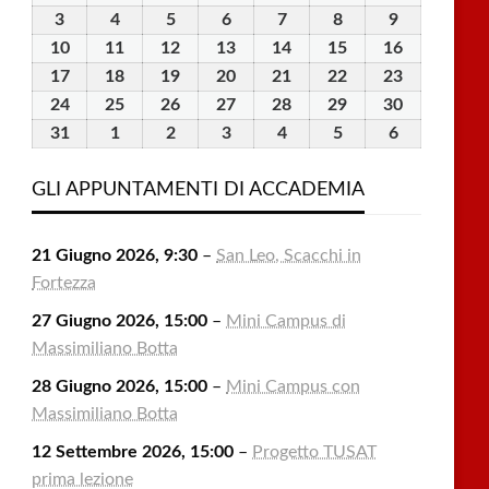
Luglio
Luglio
Luglio
Luglio
Luglio
Agosto
Agosto
3
3
4
4
5
5
6
6
7
7
8
8
9
9
2026
2026
2026
2026
2026
2026
2026
Agosto
Agosto
Agosto
Agosto
Agosto
Agosto
Agosto
10
10
11
11
12
12
13
13
14
14
15
15
16
16
2026
2026
2026
2026
2026
2026
2026
Agosto
Agosto
Agosto
Agosto
Agosto
Agosto
Agosto
17
17
18
18
19
19
20
20
21
21
22
22
23
23
2026
2026
2026
2026
2026
2026
2026
Agosto
Agosto
Agosto
Agosto
Agosto
Agosto
Agosto
24
24
25
25
26
26
27
27
28
28
29
29
30
30
2026
2026
2026
2026
2026
2026
2026
Agosto
Agosto
Agosto
Agosto
Agosto
Agosto
Agosto
31
31
1
1
2
2
3
3
4
4
5
5
6
6
2026
2026
2026
2026
2026
2026
2026
Agosto
Settembre
Settembre
Settembre
Settembre
Settembre
Settembre
2026
2026
2026
2026
2026
2026
2026
GLI APPUNTAMENTI DI ACCADEMIA
21 Giugno 2026, 9:30
–
San Leo, Scacchi in
Fortezza
27 Giugno 2026, 15:00
–
Mini Campus di
Massimiliano Botta
28 Giugno 2026, 15:00
–
Mini Campus con
Massimiliano Botta
12 Settembre 2026, 15:00
–
Progetto TUSAT
prima lezione