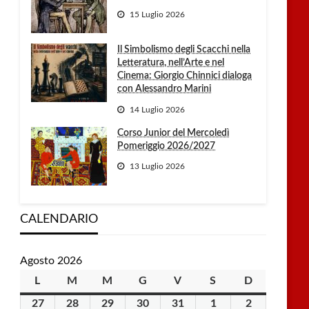
15 Luglio 2026
Il Simbolismo degli Scacchi nella
Letteratura, nell’Arte e nel
Cinema: Giorgio Chinnici dialoga
con Alessandro Marini
14 Luglio 2026
Corso Junior del Mercoledì
Pomeriggio 2026/2027
13 Luglio 2026
CALENDARIO
Agosto 2026
L
lunedì
M
martedì
M
mercoledì
G
giovedì
V
venerdì
S
sabato
D
domenica
27
27
28
28
29
29
30
30
31
31
1
1
2
2