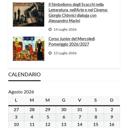
Il Simbolismo degli Scacchi nella
Letteratura, nell’Arte e nel Cinema:
Giorgio Chinnici dialoga con
Alessandro Marini
14 Luglio 2026
Corso Junior del Mercoledì
Pomeriggio 2026/2027
13 Luglio 2026
CALENDARIO
Agosto 2026
L
lunedì
M
martedì
M
mercoledì
G
giovedì
V
venerdì
S
sabato
D
domen
27
27
28
28
29
29
30
30
31
31
1
1
2
2
Luglio
Luglio
Luglio
Luglio
Luglio
Agosto
Agosto
3
3
4
4
5
5
6
6
7
7
8
8
9
9
2026
2026
2026
2026
2026
2026
2026
Agosto
Agosto
Agosto
Agosto
Agosto
Agosto
Agosto
10
10
11
11
12
12
13
13
14
14
15
15
16
16