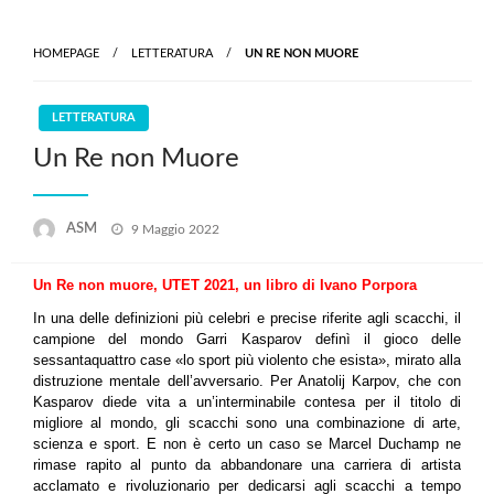
Skip
to
HOMEPAGE
LETTERATURA
UN RE NON MUORE
content
LETTERATURA
Un Re non Muore
Posted
ASM
9 Maggio 2022
on
Un Re non muore, UTET 2021, un libro di Ivano Porpora
In una delle definizioni più celebri e precise riferite agli scacchi, il
campione del mondo Garri Kasparov definì il gioco delle
sessantaquattro case «lo sport più violento che esista», mirato alla
distruzione mentale dell’avversario. Per Anatolij Karpov, che con
Kasparov diede vita a un’interminabile contesa per il titolo di
migliore al mondo, gli scacchi sono una combinazione di arte,
scienza e sport. E non è certo un caso se Marcel Duchamp ne
rimase rapito al punto da abbandonare una carriera di artista
acclamato e rivoluzionario per dedicarsi agli scacchi a tempo