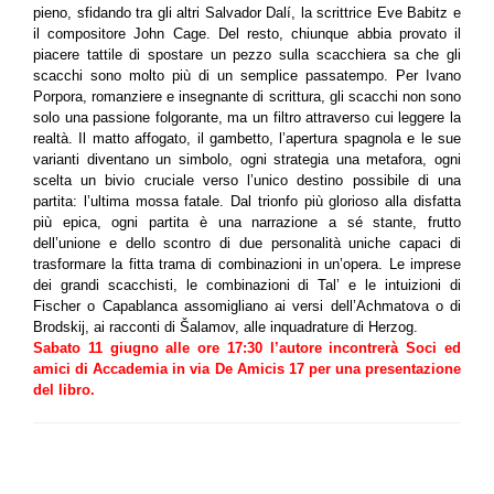
pieno, sfidando tra gli altri Salvador Dalí, la scrittrice Eve Babitz e
il compositore John Cage. Del resto, chiunque abbia provato il
piacere tattile di spostare un pezzo sulla scacchiera sa che gli
scacchi sono molto più di un semplice passatempo. Per Ivano
Porpora, romanziere e insegnante di scrittura, gli scacchi non sono
solo una passione folgorante, ma un filtro attraverso cui leggere la
realtà. Il matto affogato, il gambetto, l’apertura spagnola e le sue
varianti diventano un simbolo, ogni strategia una metafora, ogni
scelta un bivio cruciale verso l’unico destino possibile di una
partita: l’ultima mossa fatale. Dal trionfo più glorioso alla disfatta
più epica, ogni partita è una narrazione a sé stante, frutto
dell’unione e dello scontro di due personalità uniche capaci di
trasformare la fitta trama di combinazioni in un’opera. Le imprese
dei grandi scacchisti, le combinazioni di Tal’ e le intuizioni di
Fischer o Capablanca assomigliano ai versi dell’Achmatova o di
Brodskij, ai racconti di Šalamov, alle inquadrature di Herzog.
Sabato 11 giugno alle ore 17:30 l’autore incontrerà Soci ed
amici di Accademia in via De Amicis 17 per una presentazione
del libro.