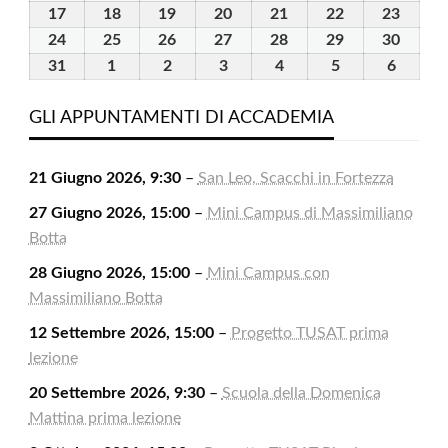
2026
2026
2026
2026
2026
2026
2026
Agosto
Agosto
Agosto
Agosto
Agosto
Agosto
Agost
17
17
18
18
19
19
20
20
21
21
22
22
23
23
2026
2026
2026
2026
2026
2026
2026
Agosto
Agosto
Agosto
Agosto
Agosto
Agosto
Agost
24
24
25
25
26
26
27
27
28
28
29
29
30
30
2026
2026
2026
2026
2026
2026
2026
Agosto
Agosto
Agosto
Agosto
Agosto
Agosto
Agost
31
31
1
1
2
2
3
3
4
4
5
5
6
6
2026
2026
2026
2026
2026
2026
2026
Agosto
Settembre
Settembre
Settembre
Settembre
Settembre
Settem
2026
2026
2026
2026
2026
2026
2026
GLI APPUNTAMENTI DI ACCADEMIA
21 Giugno 2026, 9:30
–
San Leo, Scacchi in Fortezza
27 Giugno 2026, 15:00
–
Mini Campus di Massimiliano
Botta
28 Giugno 2026, 15:00
–
Mini Campus con
Massimiliano Botta
12 Settembre 2026, 15:00
–
Progetto TUSAT prima
lezione
20 Settembre 2026, 9:30
–
Scuola della Domenica
Mattina prima lezione