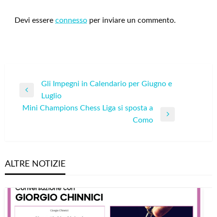
LEAVE A RESPONSE
Devi essere
connesso
per inviare un commento.
Navigazione
Gli Impegni in Calendario per Giugno e
Previous
Luglio
articoli
Post
Mini Champions Chess Liga si sposta a
Next
Como
Post
ALTRE NOTIZIE