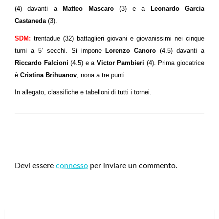
(4) davanti a
Matteo Mascaro
(3) e a
Leonardo Garcia
Castaneda
(3).
SDM:
trentadue (32) battaglieri giovani e giovanissimi nei cinque
turni a 5’ secchi. Si impone
Lorenzo Canoro
(4.5) davanti a
Riccardo Falcioni
(4.5) e a
Victor Pambieri
(4). Prima giocatrice
è
Cristina Brihuanov
, nona a tre punti.
In allegato, classifiche e tabelloni di tutti i tornei.
LEAVE A RESPONSE
Devi essere
connesso
per inviare un commento.