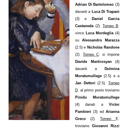
Adrian Di Bartolomeo
(3)
davanti a
Luca Di Trapani
(3) e
Daniel Garcia
Castaneda
(2).
Torneo B
:
vince
Luca Mordeglia
(4)
su
Alessandro Marazza
(2.5) e
Nicholas Randone
(2).
Torneo C
: si impone
Davide Martirosyan
(4)
davanti a
Dulmina
Moratumullege
(2.5) e a
Jan Dettori
(2.5).
Torneo
D
: al primo posto troviamo
Pinidu Moratumullege
(4) danati a
Victor
Pambieri
(3) ed
Arianna
Greco
(2).
Torneo
E:
troviamo
Giovanni Rizzi