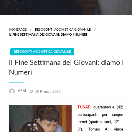
HOMEPAGE
RESOCONTI AGONISTICA GIOVANILE
IL FINE SETTIMANA DEI GIOVANI: DIAMO I NUMERI
RESOCONTI AGONISTICA GIOVANILE
Il Fine Settimana dei Giovani: diamo i
Numeri
Posted
ASM
10 Maggio 2022
on
TUSAT:
quarantadue (42)
partecipanti per cinque
tornei (quattro turni, 12’ +
3”).
Torneo A
: vince