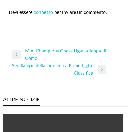
LEAVE A RESPONSE
Devi essere
connesso
per inviare un commento.
Navigazione
Mini Champions Chess Liga: la Tappa di
Previous
Como
articoli
Post
Semilampo della Domenica Pomeriggio:
Next
Classifica
Post
ALTRE NOTIZIE