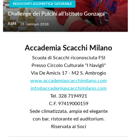
RESOCONTI AGONISTICA GIOVANILE
Challenge dei Pulcini all’Istituto Gonzaga
ASM
28 Gennaio 2018
Accademia Scacchi Milano
Scuola di Scacchi riconosciuta FSI
Presso Circolo Culturale "I Navigli"
Via De Amicis 17 - M2 S. Ambrogio
www.accademiascacchimilano.com
info@accademiascacchimilano.com
Tel. 328 7194921
C.F. 97419000159
Sede climatizzata, ampia ed elegante
con bar, ristorante ed auditorium.
Riservata ai Soci