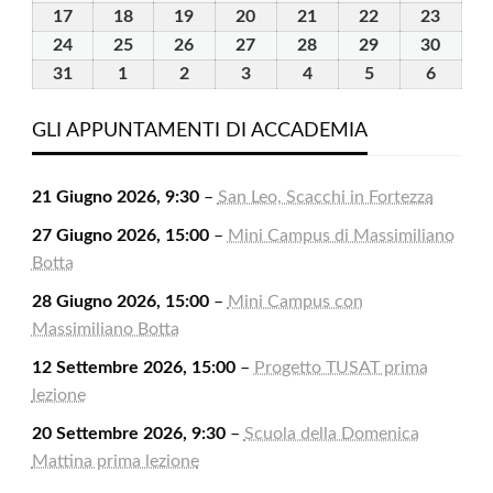
2026
2026
2026
2026
2026
2026
2026
Agosto
Agosto
Agosto
Agosto
Agosto
Agosto
Agost
17
17
18
18
19
19
20
20
21
21
22
22
23
23
2026
2026
2026
2026
2026
2026
2026
Agosto
Agosto
Agosto
Agosto
Agosto
Agosto
Agost
24
24
25
25
26
26
27
27
28
28
29
29
30
30
2026
2026
2026
2026
2026
2026
2026
Agosto
Agosto
Agosto
Agosto
Agosto
Agosto
Agost
31
31
1
1
2
2
3
3
4
4
5
5
6
6
2026
2026
2026
2026
2026
2026
2026
Agosto
Settembre
Settembre
Settembre
Settembre
Settembre
Settem
2026
2026
2026
2026
2026
2026
2026
GLI APPUNTAMENTI DI ACCADEMIA
21 Giugno 2026, 9:30
–
San Leo, Scacchi in Fortezza
27 Giugno 2026, 15:00
–
Mini Campus di Massimiliano
Botta
28 Giugno 2026, 15:00
–
Mini Campus con
Massimiliano Botta
12 Settembre 2026, 15:00
–
Progetto TUSAT prima
lezione
20 Settembre 2026, 9:30
–
Scuola della Domenica
Mattina prima lezione