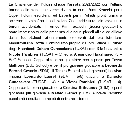
La Challenge dei Pulcini chiude l’annata 2021/2022 con l’ultimo
torneo della serie che viene diviso in due: Primi Scacchi per i
Super Pulcini esordienti ed Esperti per i Polletti pronti ormai a
spiccare il volo (ma i polli volano?) o, addirittura, già avvezzi a
terreni accidentati. Il Torneo Primi Scacchi (tredici giocatori) è
stato impreziosito dalla presenza di cinque piccoli allievi ed allieve
della Bdc School, attentamente osservati dal loro Istruttore,
Massimiliano Botta
. Cominciamo proprio da loro. Vince il Torneo
degli Esordienti
Daham Gunasekera
(TUSAT) con 3.5/4 davanti a
Nicole Pambieri
(TUSAT – 3) ed a
Alejandro Huashuayo
(3 –
BdC School). Coppa alla prima giocatrice non a podio per
Tessa
Malfione
(BdC School) e per il più giovane giocatore a
Leonardo
Baronti Cesario
(SDM). Il Torneo Esperti (dieci giocatori) ha visto
imporsi
Leonardo Laurel
(SDM – 5/5) davanti a
Danuska
Gunasekera
(TUSAT – 4) e a
Victor Pambieri
(TUSAT – 4).
Coppa per la prima giocatrice a
Cristina Brihuanov
(SDM) e per il
giocatore più giovane a
Matteo Geraci
(SDM). A breve verranno
pubblicati i risultati completi di entrambi i tornei.