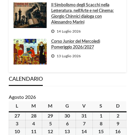
Il Simbolismo degli Scacchi nella
Letteratura, nell’Arte e nel Cinema:
Giorgio Chinnici dialoga con
Alessandro Marini
14 Luglio 2026
Corso Junior del Mercoledì
Pomeriggio 2026/2027
13 Luglio 2026
CALENDARIO
Agosto 2026
L
lunedì
M
martedì
M
mercoledì
G
giovedì
V
venerdì
S
sabato
D
domen
27
27
28
28
29
29
30
30
31
31
1
1
2
2
Luglio
Luglio
Luglio
Luglio
Luglio
Agosto
Agosto
3
3
4
4
5
5
6
6
7
7
8
8
9
9
2026
2026
2026
2026
2026
2026
2026
Agosto
Agosto
Agosto
Agosto
Agosto
Agosto
Agosto
10
10
11
11
12
12
13
13
14
14
15
15
16
16