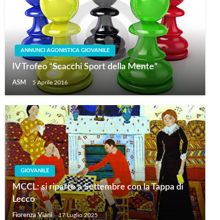
ANNUNCI AGONISTICA GIOVANILE
IV Trofeo “Scacchi Sport della Mente”
ASM
5 Aprile 2016
GIOVANILE
MCCL: si riparte a Settembre con la Tappa di
Lecco
Fiorenza Viani
17 Luglio 2025