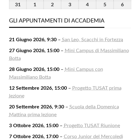
2026
2026
2026
2026
2026
2026
2026
Agosto
Agosto
Agosto
Agosto
Agosto
Agosto
Agost
31
31
1
1
2
2
3
3
4
4
5
5
6
6
2026
2026
2026
2026
2026
2026
2026
Agosto
Settembre
Settembre
Settembre
Settembre
Settembre
Settem
2026
2026
2026
2026
2026
2026
2026
GLI APPUNTAMENTI DI ACCADEMIA
21 Giugno 2026, 9:30
–
San Leo, Scacchi in Fortezza
27 Giugno 2026, 15:00
–
Mini Campus di Massimiliano
Botta
28 Giugno 2026, 15:00
–
Mini Campus con
Massimiliano Botta
12 Settembre 2026, 15:00
–
Progetto TUSAT prima
lezione
20 Settembre 2026, 9:30
–
Scuola della Domenica
Mattina prima lezione
3 Ottobre 2026, 15:00
–
Progetto TUSAT Riunione
7 Ottobre 2026, 17:00
–
Corso Junior del Mercoledì