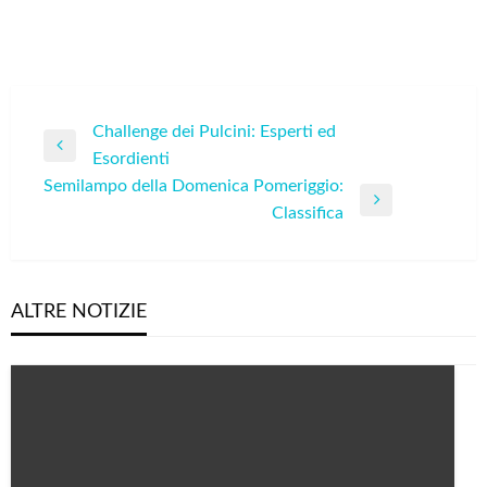
Navigazione
Challenge dei Pulcini: Esperti ed
Previous
Esordienti
articoli
Post
Semilampo della Domenica Pomeriggio:
Next
Classifica
Post
ALTRE NOTIZIE