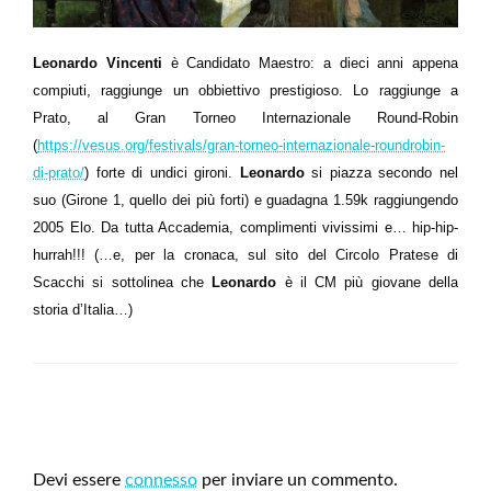
Leonardo Vincenti
è Candidato Maestro: a dieci anni appena
compiuti, raggiunge un obbiettivo prestigioso. Lo raggiunge a
Prato, al
Gran Torneo Internazionale Round-Robin
(
https://vesus.org/festivals/gran-torneo-internazionale-roundrobin-
di-prato/
) forte di undici gironi.
Leonardo
si piazza secondo nel
suo (Girone 1, quello dei più forti) e guadagna 1.59k raggiungendo
2005 Elo. Da tutta Accademia, complimenti vivissimi e… hip-hip-
hurrah!!! (…e, per la cronaca, sul sito del Circolo Pratese di
Scacchi si sottolinea che
Leonardo
è il CM più giovane della
storia d’Italia…)
LEAVE A RESPONSE
Devi essere
connesso
per inviare un commento.