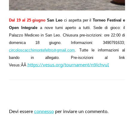
Dal 19 al 25 giugno
San Leo
ci aspetta per il
Torneo Festival e
Open Integrale
a nove turni aperto a tutti. Sede di gioco: il
Palazzo Mediceo in San Leo. Chiusura pre-iscrizioni: ore 22:00 di
domenica 18 giugno. Informazioni: 3490791633;
circoloscacchimontefeltro
gmail.com
. Tutte le informazioni al
@
bando in allegato. Pre-iscrizioni al link
https://vesus.org/tournament/n9lchvuI
Vesus:ÂÂ
LEAVE A RESPONSE
Devi essere
connesso
per inviare un commento.