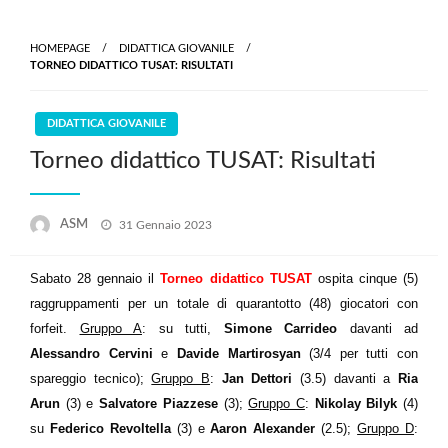
Skip
to
HOMEPAGE
DIDATTICA GIOVANILE
content
TORNEO DIDATTICO TUSAT: RISULTATI
DIDATTICA GIOVANILE
Torneo didattico TUSAT: Risultati
Posted
ASM
31 Gennaio 2023
on
Sabato 28 gennaio il
Torneo didattico TUSAT
ospita cinque (5)
raggruppamenti per un totale di quarantotto (48) giocatori con
forfeit.
Gruppo A
: su tutti,
Simone Carrideo
davanti ad
Alessandro Cervini
e
Davide
Martirosyan
(3/4 per tutti con
spareggio tecnico);
Gruppo B
:
Jan Dettori
(3.5) davanti a
Ria
Arun
(3) e
Salvatore Piazzese
(3);
Gruppo C
:
Nikolay Bilyk
(4)
su
Federico Revoltella
(3) e
Aaron Alexander
(2.5);
Gruppo D
: