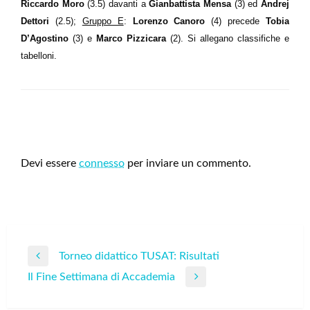
Riccardo Moro
(3.5) davanti a
Gianbattista Mensa
(3) ed
Andrej
Dettori
(2.5);
Gruppo E
:
Lorenzo Canoro
(4) precede
Tobia
D’Agostino
(3) e
Marco Pizzicara
(2). Si allegano classifiche e
tabelloni.
LEAVE A RESPONSE
Devi essere
connesso
per inviare un commento.
Navigazione
Torneo didattico TUSAT: Risultati
Previous
articoli
Il Fine Settimana di Accademia
Post
Next
Post