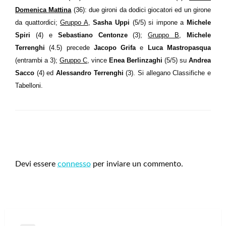
Domenica Mattina
(36): due gironi da dodici giocatori ed un girone
da quattordici;
Gruppo A
,
Sasha Uppi
(5/5) si impone a
Michele
Spiri
(4) e
Sebastiano Centonze
(3);
Gruppo B
,
Michele
Terrenghi
(4.5) precede
Jacopo Grifa
e
Luca Mastropasqua
(entrambi a 3);
Gruppo C
, vince
Enea Berlinzaghi
(5/5) su
Andrea
Sacco
(4) ed
Alessandro Terrenghi
(3). Si allegano Classifiche e
Tabelloni.
LEAVE A RESPONSE
Devi essere
connesso
per inviare un commento.