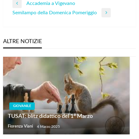
Navigazione
Accademia a Vigevano
Previous
articoli
Semilampo della Domenica Pomeriggio
Post
Next
Post
ALTRE NOTIZIE
GIOVANILE
TUSAT: blitz didattico del 1° Marzo
Fiorenza Viani
4 Marzo 2025