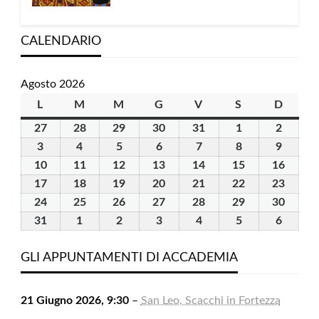
CALENDARIO
Agosto 2026
L
lunedì
M
martedì
M
mercoledì
G
giovedì
V
venerdì
S
sabato
D
domen
27
27
28
28
29
29
30
30
31
31
1
1
2
2
Luglio
Luglio
Luglio
Luglio
Luglio
Agosto
Agosto
3
3
4
4
5
5
6
6
7
7
8
8
9
9
2026
2026
2026
2026
2026
2026
2026
Agosto
Agosto
Agosto
Agosto
Agosto
Agosto
Agosto
10
10
11
11
12
12
13
13
14
14
15
15
16
16
2026
2026
2026
2026
2026
2026
2026
Agosto
Agosto
Agosto
Agosto
Agosto
Agosto
Agost
17
17
18
18
19
19
20
20
21
21
22
22
23
23
2026
2026
2026
2026
2026
2026
2026
Agosto
Agosto
Agosto
Agosto
Agosto
Agosto
Agost
24
24
25
25
26
26
27
27
28
28
29
29
30
30
2026
2026
2026
2026
2026
2026
2026
Agosto
Agosto
Agosto
Agosto
Agosto
Agosto
Agost
31
31
1
1
2
2
3
3
4
4
5
5
6
6
2026
2026
2026
2026
2026
2026
2026
Agosto
Settembre
Settembre
Settembre
Settembre
Settembre
Settem
2026
2026
2026
2026
2026
2026
2026
GLI APPUNTAMENTI DI ACCADEMIA
21 Giugno 2026, 9:30
–
San Leo, Scacchi in Fortezza