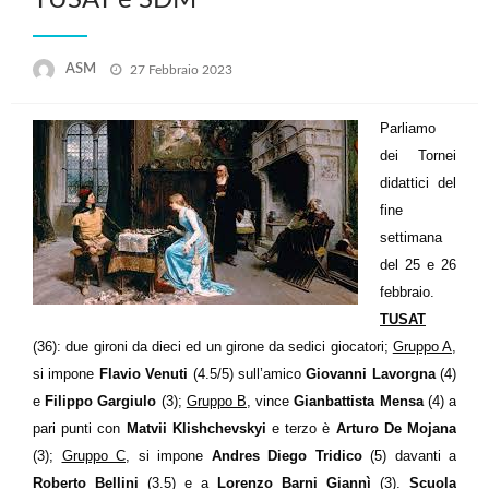
TUSAT e SDM
Posted
ASM
27 Febbraio 2023
on
Parliamo
dei Tornei
didattici del
fine
settimana
del 25 e 26
febbraio.
TUSAT
(36): due gironi da dieci ed un girone da sedici giocatori;
Gruppo A
,
si impone
Flavio Venuti
(4.5/5) sull’amico
Giovanni Lavorgna
(4)
e
Filippo Gargiulo
(3);
Gruppo B
, vince
Gianbattista Mensa
(4) a
pari punti con
Matvii Klishchevskyi
e terzo è
Arturo De Mojana
(3);
Gruppo C
, si impone
Andres Diego Tridico
(5) davanti a
Roberto Bellini
(3.5) e a
Lorenzo Barni Giannì
(3).
Scuola