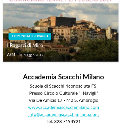
COMUNICATI GIOVANILI
I Ragazzi di Miro
ASM
31 Maggio 2017
Accademia Scacchi Milano
Scuola di Scacchi riconosciuta FSI
Presso Circolo Culturale "I Navigli"
Via De Amicis 17 - M2 S. Ambrogio
www.accademiascacchimilano.com
info@accademiascacchimilano.com
Tel. 328 7194921