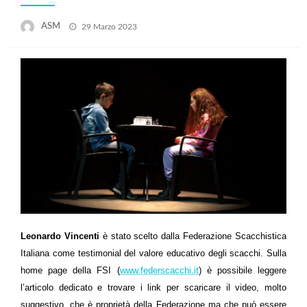
Posted
ASM
29 Marzo 2023
on
Leonardo Vincenti
è stato scelto dalla Federazione Scacchistica
Italiana come testimonial del valore educativo degli scacchi. Sulla
home page della FSI (
www.federscacchi.it
) è possibile leggere
l’articolo dedicato e trovare i link per scaricare il video, molto
suggestivo, che è proprietà della Federazione ma che può essere