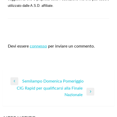
utilizzato dalle A.S.D. affiliate.
LEAVE A RESPONSE
Devi essere
connesso
per inviare un commento.
Navigazione
Semilampo Domenica Pomeriggio
Previous
articoli
CIG Rapid per qualificarsi alla Finale
Post
Next
Nazionale
Post