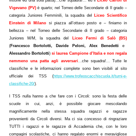
vittorie ed una sola patta)…che squadra!…
ed il
Liceo Cairoli di
Vigevano (PV)
è quarto; n
el Torneo delle Secondarie di II grado –
categoria Juniores Femminili, la squadra del
Liceo Scientifico
Einstein di Milano
si piazza all’ottavo posto e – finiamo in
bellezza – nel Torneo delle Secondarie di II grado – categoria
Juniores M/M, la squadra del
Liceo Fermi di Salò (BS)
(
Francesco Bortolotti, Davide Peloni, Alex Benedetti
e
Alessandro Bortolotti
)
si laurea Campione d’Italia e non regala
nemmeno una patta agli avversari
…che squadra!… Tutte le
classifiche e le informazioni complete sono ben visibili al sito
ufficiale dei TSS (
https://www.trofeoscacchiscuola.it/turni-e-
classifiche-20/
).
I TSS nulla hanno a che fare con i Circoli: sono la festa delle
scuole in cui, anzi, è possibile giocare mescolando
magnificamente nella stessa squadra ragazzi e ragazze
provenienti da Circoli diversi. Ma ci sia concesso di ringraziare
TUTTI i ragazzi e le ragazze di Accademia che, con le loro
compagini scolastiche, ci hanno regalato enormi e meravigliose