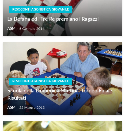
RESOCONTI AGONISTICA GIOVANILE
La Befana ed i Tre Re premiano i Ragazzi
ASM
6 Gennaio 2014
RESOCONTI AGONISTICA GIOVANILE
Scuola della Domenica Mattina: Torneo Finale –
Risultati
ASM
22 Maggio 2013