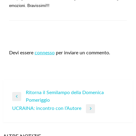
emozioni. Bravissimi!!!
LEAVE A RESPONSE
Devi essere
connesso
per inviare un commento.
Navigazione
Ritorna il Semilampo della Domenica
Previous
Pomeriggio
articoli
Post
UCRAINA: incontro con l’Autore
Next
Post