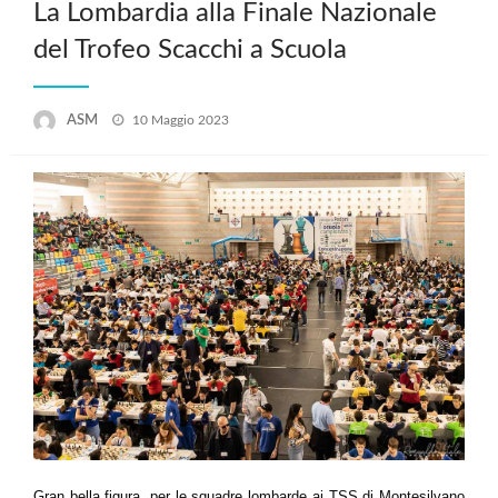
La Lombardia alla Finale Nazionale
del Trofeo Scacchi a Scuola
Posted
ASM
10 Maggio 2023
on
Gran bella figura, per le squadre lombarde ai TSS di Montesilvano