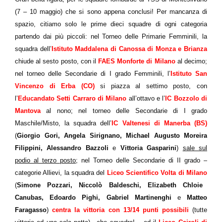
(7 – 10 maggio) che si sono appena conclusi! Per mancanza di
spazio, citiamo solo le prime dieci squadre di ogni categoria
partendo dai più piccoli: nel Torneo delle Primarie Femminili, la
squadra dell’
Istituto Maddalena di Canossa di Monza e Brianza
chiude al sesto posto, con il
FAES Monforte di Milano
al decimo;
nel torneo delle Secondarie di I grado Femminili, l’
Istituto San
Vincenzo di Erba (CO)
si piazza al settimo posto, con
l’
Educandato Setti Carraro di Milano
all’ottavo e l’
IC Bozzolo di
Mantova
al nono; nel torneo delle Secondarie di I grado
Maschile/Misto, la squadra dell’
IC Valtenesi di Manerba (BS)
(
Giorgio Gori, Angela Sirignano, Michael Augusto Moreira
Filippini, Alessandro Bazzoli
e
Vittoria Gasparini
)
sale sul
podio al terzo posto
; nel Torneo delle Secondarie di II grado –
categorie Allievi, la squadra del
Liceo Scientifico Volta di Milano
(
Simone Pozzari, Niccolò Baldeschi, Elizabeth Chloie
Canubas, Edoardo Pighi, Gabriel Martinenghi
e
Matteo
Faragasso
)
centra la vittoria con 13/14 punti possibili
(tutte