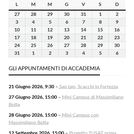
L
lunedì
M
martedì
M
mercoledì
G
giovedì
V
venerdì
S
sabato
D
domen
27
27
28
28
29
29
30
30
31
31
1
1
2
2
Luglio
Luglio
Luglio
Luglio
Luglio
Agosto
Agosto
3
3
4
4
5
5
6
6
7
7
8
8
9
9
2026
2026
2026
2026
2026
2026
2026
Agosto
Agosto
Agosto
Agosto
Agosto
Agosto
Agosto
10
10
11
11
12
12
13
13
14
14
15
15
16
16
2026
2026
2026
2026
2026
2026
2026
Agosto
Agosto
Agosto
Agosto
Agosto
Agosto
Agost
17
17
18
18
19
19
20
20
21
21
22
22
23
23
2026
2026
2026
2026
2026
2026
2026
Agosto
Agosto
Agosto
Agosto
Agosto
Agosto
Agost
24
24
25
25
26
26
27
27
28
28
29
29
30
30
2026
2026
2026
2026
2026
2026
2026
Agosto
Agosto
Agosto
Agosto
Agosto
Agosto
Agost
31
31
1
1
2
2
3
3
4
4
5
5
6
6
2026
2026
2026
2026
2026
2026
2026
Agosto
Settembre
Settembre
Settembre
Settembre
Settembre
Settem
2026
2026
2026
2026
2026
2026
2026
GLI APPUNTAMENTI DI ACCADEMIA
21 Giugno 2026, 9:30
–
San Leo, Scacchi in Fortezza
27 Giugno 2026, 15:00
–
Mini Campus di Massimiliano
Botta
28 Giugno 2026, 15:00
–
Mini Campus con
Massimiliano Botta
12 Settembre 2026, 15:00
–
Progetto TUSAT prima