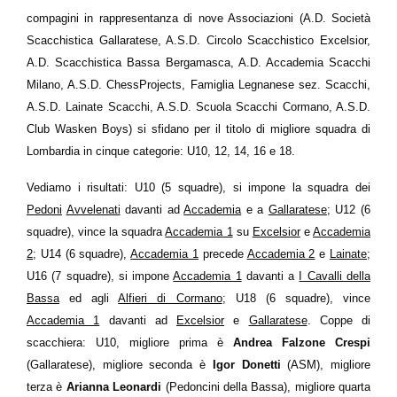
compagini in rappresentanza di nove Associazioni (A.D. Società
Scacchistica Gallaratese, A.S.D. Circolo Scacchistico Excelsior,
A.D. Scacchistica Bassa Bergamasca, A.D. Accademia Scacchi
Milano, A.S.D. ChessProjects, Famiglia Legnanese sez. Scacchi,
A.S.D. Lainate Scacchi, A.S.D. Scuola Scacchi Cormano, A.S.D.
Club Wasken Boys) si sfidano per il titolo di migliore squadra di
Lombardia in cinque categorie: U10, 12, 14, 16 e 18.
Vediamo i risultati: U10 (5 squadre), si impone la squadra dei
Pedoni
Avvelenati
davanti ad
Accademia
e a
Gallaratese
; U12 (6
squadre), vince la squadra
Accademia 1
su
Excelsior
e
Accademia
2
; U14 (6 squadre),
Accademia 1
precede
Accademia 2
e
Lainate
;
U16 (7 squadre), si impone
Accademia 1
davanti a
I Cavalli della
Bassa
ed agli
Alfieri di Cormano
; U18 (6 squadre), vince
Accademia 1
davanti ad
Excelsior
e
Gallaratese
. Coppe di
scacchiera: U10, migliore prima è
Andrea Falzone Crespi
(Gallaratese), migliore seconda è
Igor Donetti
(ASM), migliore
terza è
Arianna Leonardi
(Pedoncini della Bassa), migliore quarta