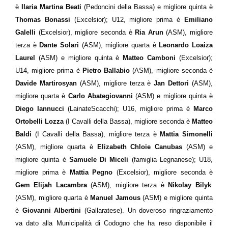
è
Ilaria Martina Beati
(Pedoncini della Bassa) e migliore quinta è
Thomas Bonassi
(Excelsior); U12, migliore prima è
Emiliano
Galelli
(Excelsior), migliore seconda è
Ria Arun
(ASM), migliore
terza è
Dante Solari
(ASM), migliore quarta è
Leonardo Loaiza
Laurel
(ASM) e migliore quinta è
Matteo Camboni
(Excelsior);
U14, migliore prima è
Pietro Ballabio
(ASM), migliore seconda è
Davide Martirosyan
(ASM), migliore terza è
Jan Dettori
(ASM),
migliore quarta è
Carlo Abategiovanni
(ASM) e migliore quinta è
Diego Iannucci
(LainateScacchi); U16, migliore prima è
Marco
Ortobelli Lozza
(I Cavalli della Bassa), migliore seconda è
Matteo
Baldi
(I Cavalli della Bassa), migliore terza è
Mattia Simonelli
(ASM), migliore quarta è
Elizabeth Chloie Canubas
(ASM) e
migliore quinta è
Samuele Di Miceli
(famiglia Legnanese); U18,
migliore prima è
Mattia Pegno
(Excelsior), migliore seconda è
Gem Elijah Lacambra
(ASM), migliore terza è
Nikolay Bilyk
(ASM), migliore quarta è
Manuel Jamous
(ASM) e migliore quinta
è
Giovanni Albertini
(Gallaratese). Un doveroso ringraziamento
va dato alla Municipalità di Codogno che ha reso disponibile il