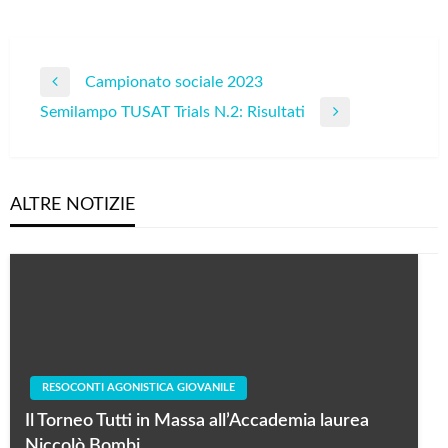
Navigazione
Campionato sociale 2023
Previous
articoli
Semilampo TUSAT Trials N.2: Risultati
Post
Next
Post
ALTRE NOTIZIE
RESOCONTI AGONISTICA GIOVANILE
Il Torneo Tutti in Massa all’Accademia laurea
Niccolò Bombi