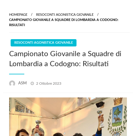
HOMEPAGE
RESOCONTI AGONISTICA GIOVANILE
CAMPIONATO GIOVANILE A SQUADRE DI LOMBARDIA A CODOGNO:
RISULTATI
RESOCONTI AGONISTICA GIOVANILE
Campionato Giovanile a Squadre di
Lombardia a Codogno: Risultati
Posted
ASM
2 Ottobre 2023
on