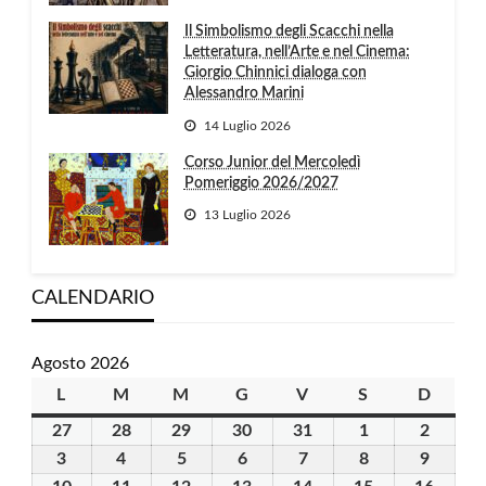
Il Simbolismo degli Scacchi nella
Letteratura, nell’Arte e nel Cinema:
Giorgio Chinnici dialoga con
Alessandro Marini
14 Luglio 2026
Corso Junior del Mercoledì
Pomeriggio 2026/2027
13 Luglio 2026
CALENDARIO
Agosto 2026
L
lunedì
M
martedì
M
mercoledì
G
giovedì
V
venerdì
S
sabato
D
domen
27
27
28
28
29
29
30
30
31
31
1
1
2
2
Luglio
Luglio
Luglio
Luglio
Luglio
Agosto
Agosto
3
3
4
4
5
5
6
6
7
7
8
8
9
9
2026
2026
2026
2026
2026
2026
2026
Agosto
Agosto
Agosto
Agosto
Agosto
Agosto
Agosto