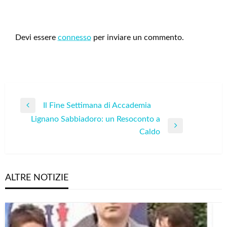
LEAVE A RESPONSE
Devi essere
connesso
per inviare un commento.
Navigazione
Il Fine Settimana di Accademia
Previous
articoli
Lignano Sabbiadoro: un Resoconto a
Post
Next
Caldo
Post
ALTRE NOTIZIE