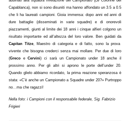
abbinati alla squadra rivelazione del Campionato (Le Colonne del
Capablanca), non si sono disuniti ma hanno affondato un 3.5 a 0.5
che li ha laureati campioni. Gioia immensa: dopo anni ed anni di
dure battaglie (disseminati in varie squadre) e di onorevoli
piazzamenti, giunti al limite dei 18 anni i cinque alfieri colgono un
risultato importante ed all’altezza del loro valore. Ben guidati da
Capitan Titze
, Maestro di categoria e di fatto, sono la prova
vivente che bisogna crederci senza mai mollare. Per due di loro
(
Greco
e
Cervini
) ci sarà un Campionato under 18 anche il
prossimo anno. Per gli altri si aprono le porte dell’under 20.
Quando glielo abbiamo ricordato, la prima reazione speranzosa è
stata: «C’è anche un Campionato a Squadre under 20?» Purtroppo
no…ma che ragazzi!
Nella foto: i Campioni con il responsabile federale, Sig. Fabrizio
Frigieri