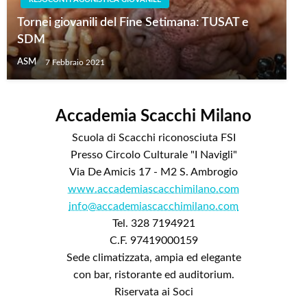
Tornei giovanili del Fine Setimana: TUSAT e
SDM
ASM
7 Febbraio 2021
Accademia Scacchi Milano
Scuola di Scacchi riconosciuta FSI
Presso Circolo Culturale "I Navigli"
Via De Amicis 17 - M2 S. Ambrogio
www.accademiascacchimilano.com
info@accademiascacchimilano.com
Tel. 328 7194921
C.F. 97419000159
Sede climatizzata, ampia ed elegante
con bar, ristorante ed auditorium.
Riservata ai Soci