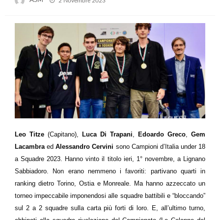
ASM
2 Novembre 2023
on
Leo Titze
(Capitano),
Luca Di Trapani
,
Edoardo Greco
,
Gem
Lacambra
ed
Alessandro Cervini
sono Campioni d’Italia under 18
a Squadre 2023. Hanno vinto il titolo ieri, 1° novembre, a Lignano
Sabbiadoro. Non erano nemmeno i favoriti: partivano quarti in
ranking dietro Torino, Ostia e Monreale. Ma hanno azzeccato un
torneo impeccabile imponendosi alle squadre battibili e “bloccando”
sul 2 a 2 squadre sulla carta più forti di loro. E, all’ultimo turno,