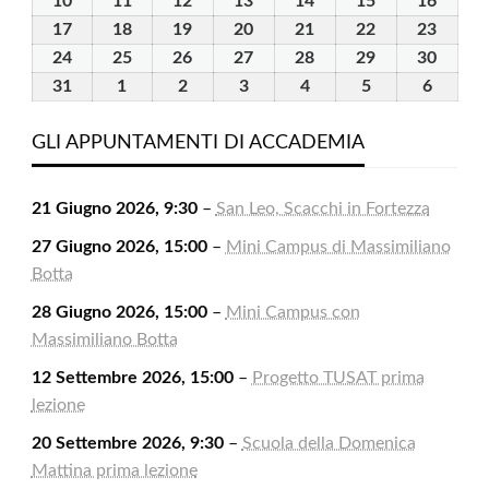
10
10
11
11
12
12
13
13
14
14
15
15
16
16
2026
2026
2026
2026
2026
2026
2026
Agosto
Agosto
Agosto
Agosto
Agosto
Agosto
Agost
17
17
18
18
19
19
20
20
21
21
22
22
23
23
2026
2026
2026
2026
2026
2026
2026
Agosto
Agosto
Agosto
Agosto
Agosto
Agosto
Agost
24
24
25
25
26
26
27
27
28
28
29
29
30
30
2026
2026
2026
2026
2026
2026
2026
Agosto
Agosto
Agosto
Agosto
Agosto
Agosto
Agost
31
31
1
1
2
2
3
3
4
4
5
5
6
6
2026
2026
2026
2026
2026
2026
2026
Agosto
Settembre
Settembre
Settembre
Settembre
Settembre
Settem
2026
2026
2026
2026
2026
2026
2026
GLI APPUNTAMENTI DI ACCADEMIA
21 Giugno 2026, 9:30
–
San Leo, Scacchi in Fortezza
27 Giugno 2026, 15:00
–
Mini Campus di Massimiliano
Botta
28 Giugno 2026, 15:00
–
Mini Campus con
Massimiliano Botta
12 Settembre 2026, 15:00
–
Progetto TUSAT prima
lezione
20 Settembre 2026, 9:30
–
Scuola della Domenica
Mattina prima lezione