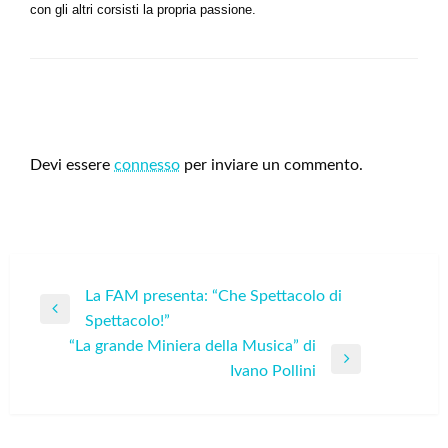
con gli altri corsisti la propria passione.
LEAVE A RESPONSE
Devi essere
connesso
per inviare un commento.
Navigazione
La FAM presenta: “Che Spettacolo di
Previous
Spettacolo!”
articoli
Post
“La grande Miniera della Musica” di
Next
Ivano Pollini
Post