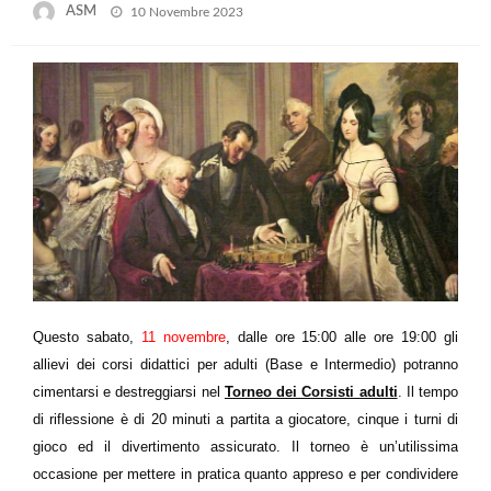
Posted
ASM
10 Novembre 2023
on
Questo sabato,
11 novembre
, dalle ore 15:00 alle ore 19:00 gli
allievi dei corsi didattici per adulti (Base e Intermedio) potranno
cimentarsi e destreggiarsi nel
Torneo dei Corsisti adulti
. Il tempo
di riflessione è di 20 minuti a partita a giocatore, cinque i turni di
gioco ed il divertimento assicurato. Il torneo è un’utilissima
occasione per mettere in pratica quanto appreso e per condividere