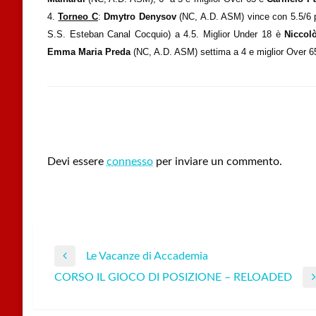
4.
Torneo C
:
Dmytro Denysov
(NC, A.D. ASM) vince con 5.5/6
S.S. Esteban Canal Cocquio) a 4.5. Miglior Under 18 è
Niccol
Emma Maria Preda
(NC, A.D. ASM) settima a 4 e miglior Over 
LEAVE A RESPONSE
Devi essere
connesso
per inviare un commento.
Le Vacanze di Accademia
Navigazione
Previous
CORSO IL GIOCO DI POSIZIONE – RELOADED
Post
Next
articoli
Post