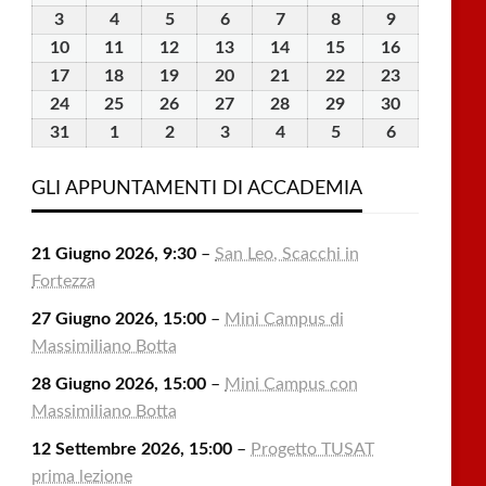
Luglio
Luglio
Luglio
Luglio
Luglio
Agosto
Agosto
3
3
4
4
5
5
6
6
7
7
8
8
9
9
2026
2026
2026
2026
2026
2026
2026
Agosto
Agosto
Agosto
Agosto
Agosto
Agosto
Agosto
10
10
11
11
12
12
13
13
14
14
15
15
16
16
2026
2026
2026
2026
2026
2026
2026
Agosto
Agosto
Agosto
Agosto
Agosto
Agosto
Agosto
17
17
18
18
19
19
20
20
21
21
22
22
23
23
2026
2026
2026
2026
2026
2026
2026
Agosto
Agosto
Agosto
Agosto
Agosto
Agosto
Agosto
24
24
25
25
26
26
27
27
28
28
29
29
30
30
2026
2026
2026
2026
2026
2026
2026
Agosto
Agosto
Agosto
Agosto
Agosto
Agosto
Agosto
31
31
1
1
2
2
3
3
4
4
5
5
6
6
2026
2026
2026
2026
2026
2026
2026
Agosto
Settembre
Settembre
Settembre
Settembre
Settembre
Settembre
2026
2026
2026
2026
2026
2026
2026
GLI APPUNTAMENTI DI ACCADEMIA
21 Giugno 2026, 9:30
–
San Leo, Scacchi in
Fortezza
27 Giugno 2026, 15:00
–
Mini Campus di
Massimiliano Botta
28 Giugno 2026, 15:00
–
Mini Campus con
Massimiliano Botta
12 Settembre 2026, 15:00
–
Progetto TUSAT
prima lezione