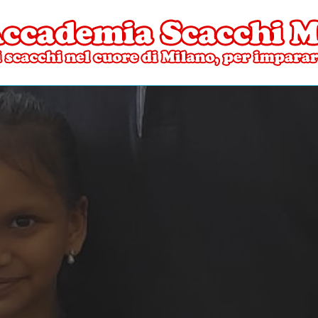
ore di Milano
mia Scacchi Milano