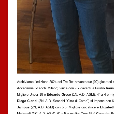
Archiviamo l’edizione 2024 del Tre Re: novantadue (92) giocatori su
Accademia Scacchi Milano) vince con 7/7 davanti a
Giulio Rau
Migliore Under 18 è
Edoardo Greco
(1N, A.D. ASM), 4° a 4 e mig
Diego Clerici
(3N, A.D. Scacchi “Città di Como”) si impone con 
Jamous
(2N, A.D. ASM) con 5.5. Migliore giocatrice è
Elizabe
Mainardi
(NC, A.D. ASM), 6° a 5 e miglior Over 65 è
Carmelo P