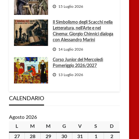
15 Luglio 2026
Il Simbolismo degli Scacchi nella
Letteratura, nell’Arte e nel
Cinema: Giorgio Chinnici dialoga
con Alessandro Marini
14 Luglio 2026
Corso Junior del Mercoledì
Pomeriggio 2026/2027
13 Luglio 2026
CALENDARIO
Agosto 2026
L
lunedì
M
martedì
M
mercoledì
G
giovedì
V
venerdì
S
sabato
D
domenica
27
27
28
28
29
29
30
30
31
31
1
1
2
2