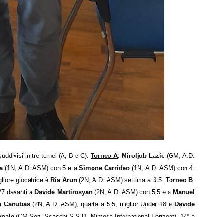
ddivisi in tre tornei (A, B e C).
Torneo A
:
Miroljub Lazic
(GM, A.D.
sa
(1N, A.D. ASM) con 5 e a
Simone Carrideo
(1N, A.D. ASM) con 4.
liore giocatrice è
Ria Arun
(2N, A.D. ASM) settima a 3.5.
Torneo B
:
6/7 davanti a
Davide Martirosyan
(2N, A.D. ASM) con 5.5 e a
Manuel
th Canubas
(2N, A.D. ASM), quarta a 5.5, miglior Under 18 è
Davide
apale
(CM,
Sez. Scacchi S.S.D. Mimosa International Horizont
), 14° a