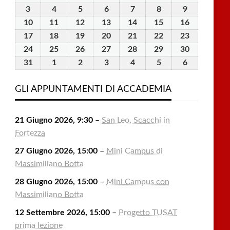
Luglio
Luglio
Luglio
Luglio
Luglio
Agosto
Agosto
3
3
4
4
5
5
6
6
7
7
8
8
9
9
2026
2026
2026
2026
2026
2026
2026
Agosto
Agosto
Agosto
Agosto
Agosto
Agosto
Agosto
10
10
11
11
12
12
13
13
14
14
15
15
16
16
2026
2026
2026
2026
2026
2026
2026
Agosto
Agosto
Agosto
Agosto
Agosto
Agosto
Agosto
17
17
18
18
19
19
20
20
21
21
22
22
23
23
2026
2026
2026
2026
2026
2026
2026
Agosto
Agosto
Agosto
Agosto
Agosto
Agosto
Agosto
24
24
25
25
26
26
27
27
28
28
29
29
30
30
2026
2026
2026
2026
2026
2026
2026
Agosto
Agosto
Agosto
Agosto
Agosto
Agosto
Agosto
31
31
1
1
2
2
3
3
4
4
5
5
6
6
2026
2026
2026
2026
2026
2026
2026
Agosto
Settembre
Settembre
Settembre
Settembre
Settembre
Settembre
2026
2026
2026
2026
2026
2026
2026
GLI APPUNTAMENTI DI ACCADEMIA
21 Giugno 2026, 9:30
–
San Leo, Scacchi in
Fortezza
27 Giugno 2026, 15:00
–
Mini Campus di
Massimiliano Botta
28 Giugno 2026, 15:00
–
Mini Campus con
Massimiliano Botta
12 Settembre 2026, 15:00
–
Progetto TUSAT
prima lezione