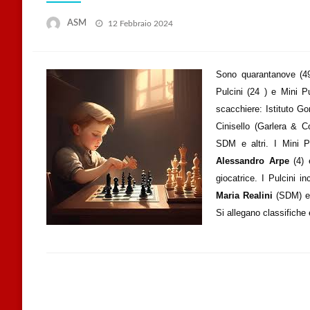
Posted
ASM
12 Febbraio 2024
on
Sono quarantanove (49)
Pulcini (24 ) e Mini P
scacchiere: Istituto G
Cinisello (Garlera & 
SDM e altri. I Mini P
Alessandro Arpe
(4)
giocatrice. I Pulcini 
Maria Realini
(SDM) 
Si allegano classifiche 
LEAVE A RESPONSE