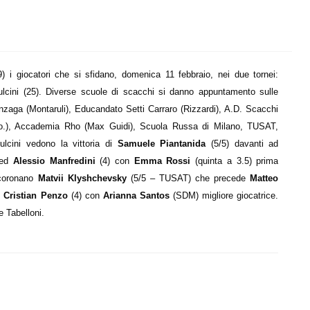
 i giocatori che si sfidano, domenica 11 febbraio, nei due tornei:
ulcini (25). Diverse scuole di scacchi si danno appuntamento sulle
onzaga (Montaruli), Educandato Setti Carraro (Rizzardi), A.D. Scacchi
Co.), Accademia Rho (Max Guidi), Scuola Russa di Milano, TUSAT,
ulcini vedono la vittoria di
Samuele Piantanida
(5/5) davanti ad
 ed
Alessio Manfredini
(4) con
Emma Rossi
(quinta a 3.5) prima
incoronano
Matvii Klyshchevsky
(5/5 – TUSAT) che precede
Matteo
e
Cristian Penzo
(4) con
Arianna Santos
(SDM) migliore giocatrice.
e Tabelloni.