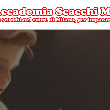
ore di Milano
mia Scacchi Milano