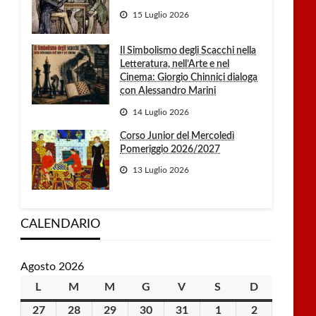
15 Luglio 2026
Il Simbolismo degli Scacchi nella
Letteratura, nell’Arte e nel
Cinema: Giorgio Chinnici dialoga
con Alessandro Marini
14 Luglio 2026
Corso Junior del Mercoledì
Pomeriggio 2026/2027
13 Luglio 2026
CALENDARIO
Agosto 2026
L
lunedì
M
martedì
M
mercoledì
G
giovedì
V
venerdì
S
sabato
D
domenica
27
27
28
28
29
29
30
30
31
31
1
1
2
2