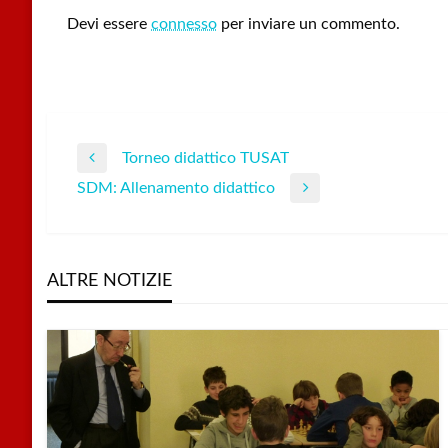
Devi essere
connesso
per inviare un commento.
Torneo didattico TUSAT
Navigazione
Previous
SDM: Allenamento didattico
Post
Next
articoli
Post
ALTRE NOTIZIE