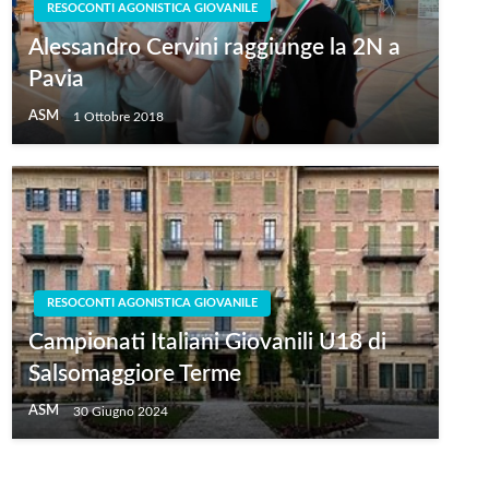
RESOCONTI AGONISTICA GIOVANILE
Alessandro Cervini raggiunge la 2N a
Pavia
ASM
1 Ottobre 2018
RESOCONTI AGONISTICA GIOVANILE
Campionati Italiani Giovanili U18 di
Salsomaggiore Terme
ASM
30 Giugno 2024