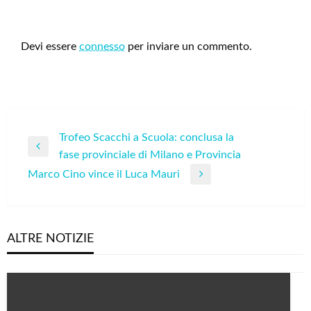
LEAVE A RESPONSE
Devi essere
connesso
per inviare un commento.
Navigazione
Trofeo Scacchi a Scuola: conclusa la
Previous
fase provinciale di Milano e Provincia
articoli
Post
Marco Cino vince il Luca Mauri
Next
Post
ALTRE NOTIZIE