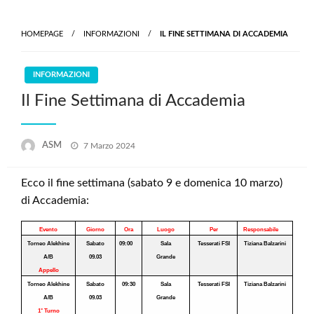
Skip
to
HOMEPAGE
INFORMAZIONI
IL FINE SETTIMANA DI ACCADEMIA
content
INFORMAZIONI
Il Fine Settimana di Accademia
Posted
ASM
7 Marzo 2024
on
Ecco il fine settimana (sabato 9 e domenica 10 marzo)
di Accademia:
Evento
Giorno
Ora
Luogo
Per
Responsabile
Torneo Alekhine
Sabato
09:00
Sala
Tesserati FSI
Tiziana Balzarini
A/B
09.03
Grande
Appello
Torneo Alekhine
Sabato
09:30
Sala
Tesserati FSI
Tiziana Balzarini
A/B
09.03
Grande
1° Turno