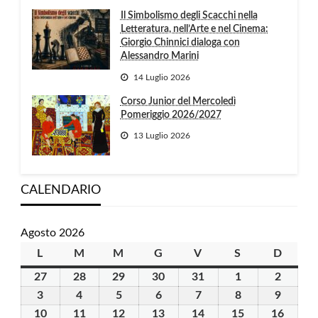
Il Simbolismo degli Scacchi nella
Letteratura, nell’Arte e nel Cinema:
Giorgio Chinnici dialoga con
Alessandro Marini
14 Luglio 2026
Corso Junior del Mercoledì
Pomeriggio 2026/2027
13 Luglio 2026
CALENDARIO
Agosto 2026
L
lunedì
M
martedì
M
mercoledì
G
giovedì
V
venerdì
S
sabato
D
domen
27
27
28
28
29
29
30
30
31
31
1
1
2
2
Luglio
Luglio
Luglio
Luglio
Luglio
Agosto
Agosto
3
3
4
4
5
5
6
6
7
7
8
8
9
9
2026
2026
2026
2026
2026
2026
2026
Agosto
Agosto
Agosto
Agosto
Agosto
Agosto
Agosto
10
10
11
11
12
12
13
13
14
14
15
15
16
16