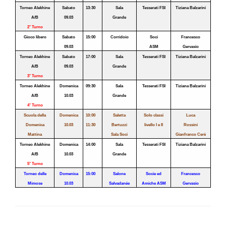
Torneo Alekhine
Sabato
13:30
Sala
Tesserati FSI
Tiziana Balzarini
A/B
09.03
Grande
2° Turno
Gioco libero
Sabato
15:00
Corridoio
Soci
Francesco
09.03
ASM
Gervasio
Torneo Alekhine
Sabato
17:00
Sala
Tesserati FSI
Tiziana Balzarini
A/B
09.03
Grande
3° Turno
Torneo Alekhine
Domenica
09:30
Sala
Tesserati FSI
Tiziana Balzarini
A/B
10.03
Grande
4° Turno
Scuola della
Domenica
10:00
Saletta
Solo classi
Luca
Domenica
10.03
11:30
Bertuzzi
livello I e II
Rossini
Mattina
Sala Soci
Gianfranco Cerè
Torneo Alekhine
Domenica
14:00
Sala
Tesserati FSI
Tiziana Balzarini
A/B
10.03
Grande
5° Turno
Torneo delle
Domenica
15:00
Salone
Socie ed
Francesco
Mimose
10.03
Salvadanée
Amiche ASM
Gervasio