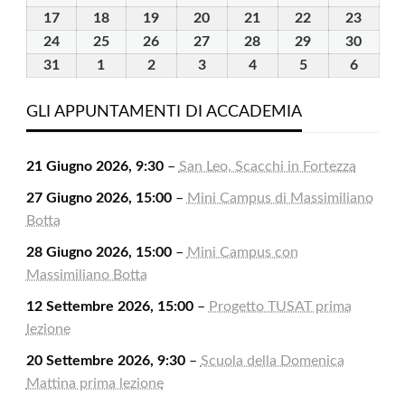
2026
2026
2026
2026
2026
2026
2026
Agosto
Agosto
Agosto
Agosto
Agosto
Agosto
Agost
17
17
18
18
19
19
20
20
21
21
22
22
23
23
2026
2026
2026
2026
2026
2026
2026
Agosto
Agosto
Agosto
Agosto
Agosto
Agosto
Agost
24
24
25
25
26
26
27
27
28
28
29
29
30
30
2026
2026
2026
2026
2026
2026
2026
Agosto
Agosto
Agosto
Agosto
Agosto
Agosto
Agost
31
31
1
1
2
2
3
3
4
4
5
5
6
6
2026
2026
2026
2026
2026
2026
2026
Agosto
Settembre
Settembre
Settembre
Settembre
Settembre
Settem
2026
2026
2026
2026
2026
2026
2026
GLI APPUNTAMENTI DI ACCADEMIA
21 Giugno 2026, 9:30
–
San Leo, Scacchi in Fortezza
27 Giugno 2026, 15:00
–
Mini Campus di Massimiliano
Botta
28 Giugno 2026, 15:00
–
Mini Campus con
Massimiliano Botta
12 Settembre 2026, 15:00
–
Progetto TUSAT prima
lezione
20 Settembre 2026, 9:30
–
Scuola della Domenica
Mattina prima lezione