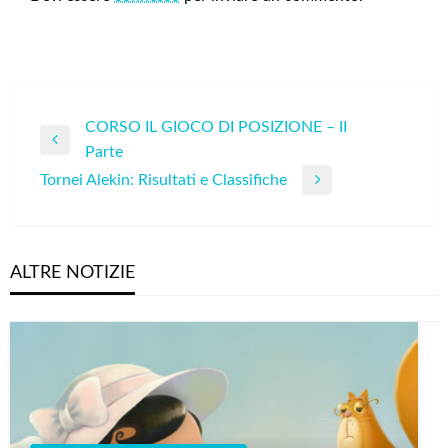
Navigazione
CORSO IL GIOCO DI POSIZIONE – II
Previous
Parte
articoli
Post
Tornei Alekin: Risultati e Classifiche
Next
Post
ALTRE NOTIZIE