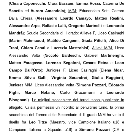
(
Chiara Caponecchi, Clara Bassani, Emma Rossi, Caterina De
Sanctis
ed
Aurora Amendola
);
M/M
; Educandato Setti Carraro
Dalla Chiesa (
Alessandro Loardo Camayo, Matteo Realini,
Alessandro Arpe, Raffaele Lalli, Gregorio Marinelli
e
Leonardo
Mandrà
); Scuole Secondarie di II grado:
Allieve F
, Liceo Casiraghi
(
Marim Mahmaoud
,
Matilde Cangemi
,
Giada Pittelli
,
Alice Di
Trani
,
Chiara Cerati
e
Lucrezia Mastrobisi
);
Allievi M/M
, Liceo
Alessandro Volta (
Niccolò Baldeschi, Gabriel Martinenghi,
Matteo Faragasso, Lorenzo Segoloni, Cesare Reina
e
Leon
Campo Dall’Orto
);
Juniores F
, Liceo Casiraghi (
Elena Moar
,
Emma Silvia Galli
,
Virginia Serandrei
,
Giulia Ruggieri
);
Juniores M/M
, Liceo Alessandro Volta (
Simone Pozzari, Edoardo
Pighi, Marco Nolano, Carlo Giacomoni
e
Leonardo
Bisognani
).
Le migliori scacchiere dei tornei sono pubblicate in
allegato
. Ci sia permesso un ricordo: al penultimo turno, la prima
scacchiera del Torneo delle Secondarie di II grado M/M ha visto il
duello fra
Leo Titze
(Maestro, vice Campione Italiano u18 e
Campione Italiano a Squadre u18) e
Simone Pozzari
(CM e