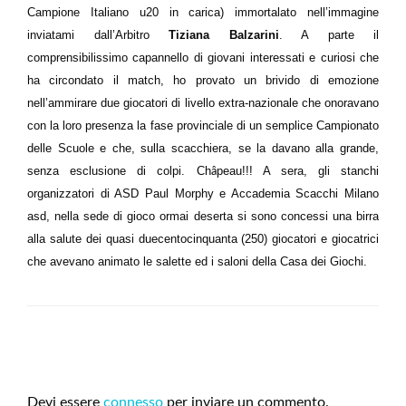
Campione Italiano u20 in carica) immortalato nell’immagine
inviatami dall’Arbitro
Tiziana Balzarini
. A parte il
comprensibilissimo capannello di giovani interessati e curiosi che
ha circondato il match, ho provato un brivido di emozione
nell’ammirare due giocatori di livello extra-nazionale che onoravano
con la loro presenza la fase provinciale di un semplice Campionato
delle Scuole e che, sulla scacchiera, se la davano alla grande,
senza esclusione di colpi. Ch
peau!!! A sera, gli stanchi
â
organizzatori di ASD Paul Morphy e Accademia Scacchi Milano
asd, nella sede di gioco ormai deserta si sono concessi una birra
alla salute dei quasi duecentocinquanta (250) giocatori e giocatrici
che avevano animato le salette ed i saloni della Casa dei Giochi.
LEAVE A RESPONSE
Devi essere
connesso
per inviare un commento.