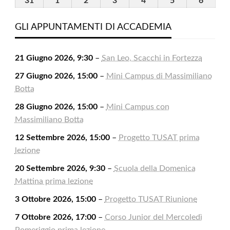
31
31
1
1
2
2
3
3
4
4
5
5
6
6
2026
2026
2026
2026
2026
2026
2026
Agosto
Settembre
Settembre
Settembre
Settembre
Settembre
Settem
2026
2026
2026
2026
2026
2026
2026
GLI APPUNTAMENTI DI ACCADEMIA
21 Giugno 2026, 9:30
–
San Leo, Scacchi in Fortezza
27 Giugno 2026, 15:00
–
Mini Campus di Massimiliano
Botta
28 Giugno 2026, 15:00
–
Mini Campus con
Massimiliano Botta
12 Settembre 2026, 15:00
–
Progetto TUSAT prima
lezione
20 Settembre 2026, 9:30
–
Scuola della Domenica
Mattina prima lezione
3 Ottobre 2026, 15:00
–
Progetto TUSAT Riunione
7 Ottobre 2026, 17:00
–
Corso Junior del Mercoledì
Pomeriggio prima lezione