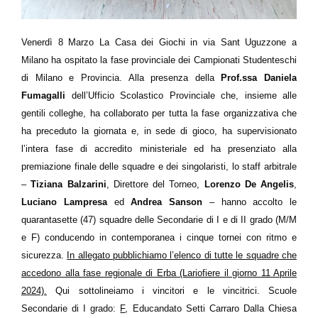
Venerdì 8 Marzo La Casa dei Giochi in via Sant Uguzzone a
Milano ha ospitato la fase provinciale dei Campionati Studenteschi
di Milano e Provincia. Alla presenza della
Prof.ssa Daniela
Fumagalli
dell’Ufficio Scolastico Provinciale che, insieme alle
gentili colleghe, ha collaborato per tutta la fase organizzativa che
ha preceduto la giornata e, in sede di gioco, ha supervisionato
l’intera fase di accredito ministeriale ed ha presenziato alla
premiazione finale delle squadre e dei singolaristi, lo staff arbitrale
–
Tiziana Balzarini
, Direttore del Torneo,
Lorenzo De Angelis
,
Luciano Lampresa
ed
Andrea Sanson
– hanno accolto le
quarantasette (47) squadre delle Secondarie di I e di II grado (M/M
e F) conducendo in contemporanea i cinque tornei con ritmo e
sicurezza.
In allegato pubblichiamo l’elenco di tutte le squadre che
accedono alla fase regionale di Erba (Lariofiere il giorno 11 Aprile
2024).
Qui sottolineiamo i vincitori e le vincitrici. Scuole
Secondarie di I grado:
F
, Educandato Setti Carraro Dalla Chiesa