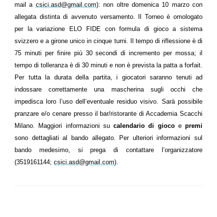
mail a
csici.asd@gmail.com
): non oltre domenica 10 marzo con
allegata distinta di avvenuto versamento. Il Torneo è omologato
per la variazione ELO FIDE con formula di gioco a sistema
svizzero e a girone unico in cinque turni. Il tempo di riflessione è di
75 minuti per finire più 30 secondi di incremento per mossa; il
tempo di tolleranza è di 30 minuti e non è prevista la patta a forfait.
Per tutta la durata della partita, i giocatori saranno tenuti ad
indossare correttamente una mascherina sugli occhi che
impedisca loro l’uso dell’eventuale residuo visivo.
Sarà possibile
pranzare e/o cenare presso il bar/ristorante di Accademia Scacchi
Milano.
Maggiori informazioni su
calendario di gioco
e
premi
sono dettagliati al bando allegato.
Per ulteriori informazioni sul
bando medesimo, si prega di contattare l’organizzatore
(
3519161144;
csici.asd@gmail.com
).