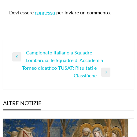
LEAVE A RESPONSE
Devi essere
connesso
per inviare un commento.
Navigazione
Campionato Italiano a Squadre
Previous
Lombardia: le Squadre di Accademia
articoli
Post
Torneo didattico TUSAT: Risultati e
Next
Classifiche
Post
ALTRE NOTIZIE