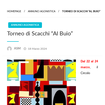
HOMEPAGE
ANNUNCI AGONISTICA
TORNEO DI SCACCHI “AL BUIO”
ANNUNCI AGONISTICA
Torneo di Scacchi “Al Buio”
Posted
ASM
18 Marzo 2024
on
Dal 22 al 24
marzo
,
il
Circolo