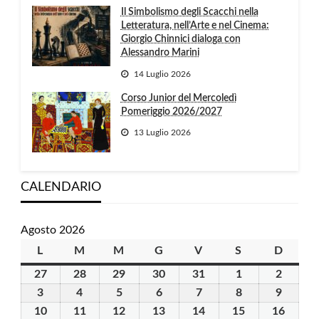
Il Simbolismo degli Scacchi nella
Letteratura, nell’Arte e nel Cinema:
Giorgio Chinnici dialoga con
Alessandro Marini
14 Luglio 2026
Corso Junior del Mercoledì
Pomeriggio 2026/2027
13 Luglio 2026
CALENDARIO
Agosto 2026
L
lunedì
M
martedì
M
mercoledì
G
giovedì
V
venerdì
S
sabato
D
domen
27
27
28
28
29
29
30
30
31
31
1
1
2
2
Luglio
Luglio
Luglio
Luglio
Luglio
Agosto
Agosto
3
3
4
4
5
5
6
6
7
7
8
8
9
9
2026
2026
2026
2026
2026
2026
2026
Agosto
Agosto
Agosto
Agosto
Agosto
Agosto
Agosto
10
10
11
11
12
12
13
13
14
14
15
15
16
16