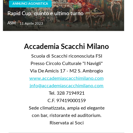
ANNUNCI AGONISTICA
Rapid Cup: quinto e ultimo turno
ASM
11 Aprile 2023
Accademia Scacchi Milano
Scuola di Scacchi riconosciuta FSI
Presso Circolo Culturale "I Navigli"
Via De Amicis 17 - M2 S. Ambrogio
www.accademiascacchimilano.com
info@accademiascacchimilano.com
Tel. 328 7194921
C.F. 97419000159
Sede climatizzata, ampia ed elegante
con bar, ristorante ed auditorium.
Riservata ai Soci