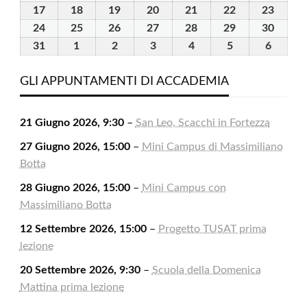
2026
2026
2026
2026
2026
2026
2026
Agosto
Agosto
Agosto
Agosto
Agosto
Agosto
Agost
17
17
18
18
19
19
20
20
21
21
22
22
23
23
2026
2026
2026
2026
2026
2026
2026
Agosto
Agosto
Agosto
Agosto
Agosto
Agosto
Agost
24
24
25
25
26
26
27
27
28
28
29
29
30
30
2026
2026
2026
2026
2026
2026
2026
Agosto
Agosto
Agosto
Agosto
Agosto
Agosto
Agost
31
31
1
1
2
2
3
3
4
4
5
5
6
6
2026
2026
2026
2026
2026
2026
2026
Agosto
Settembre
Settembre
Settembre
Settembre
Settembre
Settem
2026
2026
2026
2026
2026
2026
2026
GLI APPUNTAMENTI DI ACCADEMIA
21 Giugno 2026, 9:30
–
San Leo, Scacchi in Fortezza
27 Giugno 2026, 15:00
–
Mini Campus di Massimiliano
Botta
28 Giugno 2026, 15:00
–
Mini Campus con
Massimiliano Botta
12 Settembre 2026, 15:00
–
Progetto TUSAT prima
lezione
20 Settembre 2026, 9:30
–
Scuola della Domenica
Mattina prima lezione