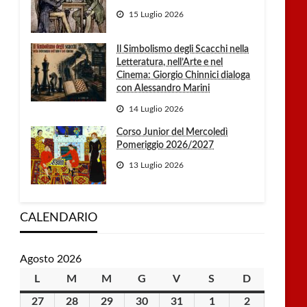
15 Luglio 2026
Il Simbolismo degli Scacchi nella
Letteratura, nell’Arte e nel
Cinema: Giorgio Chinnici dialoga
con Alessandro Marini
14 Luglio 2026
Corso Junior del Mercoledì
Pomeriggio 2026/2027
13 Luglio 2026
CALENDARIO
Agosto 2026
L
lunedì
M
martedì
M
mercoledì
G
giovedì
V
venerdì
S
sabato
D
domenica
27
27
28
28
29
29
30
30
31
31
1
1
2
2