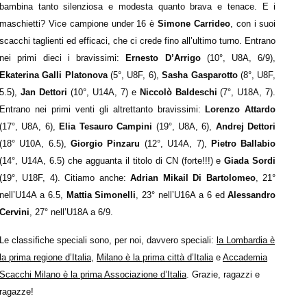
bambina tanto silenziosa e modesta quanto brava e tenace. E i
maschietti? Vice campione under 16 è
Simone
Carrideo
, con i suoi
scacchi taglienti ed efficaci, che ci crede fino all’ultimo turno. Entrano
nei primi dieci i bravissimi:
Ernesto D’Arrigo
(10°, U8A, 6/9),
Ekaterina Galli Platonova
(5°, U8F, 6),
Sasha Gasparotto
(8°, U8F,
5.5),
Jan Dettori
(10°, U14A, 7) e
Niccolò Baldeschi
(7°, U18A, 7).
Entrano nei primi venti gli altrettanto bravissimi:
Lorenzo Attardo
(17°, U8A, 6),
Elia Tesauro Campini
(19°, U8A, 6),
Andrej Dettori
(18° U10A, 6.5),
Giorgio Pinzaru
(12°, U14A, 7),
Pietro Ballabio
(14°, U14A, 6.5) che agguanta il titolo di CN (forte!!!) e
Giada Sordi
(19°, U18F, 4). Citiamo anche:
Adrian Mikail Di Bartolomeo
, 21°
nell’U14A a 6.5,
Mattia Simonelli
, 23° nell’U16A a 6 ed
Alessandro
Cervini
, 27° nell’U18A a 6/9.
Le classifiche speciali sono, per noi, davvero speciali:
la Lombardia è
la prima regione d’Italia
,
Milano è la prima città d’Italia
e
Accademia
Scacchi Milano è la prima Associazione d’Italia
. Grazie, ragazzi e
ragazze!