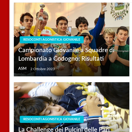
RESOCONTI AGONISTICA GIOVANILE
Campionato Giovanile a Squadre di
Lombardia a Codogno: Risultati
ASM
2 Ottobre 2023
RESOCONTI AGONISTICA GIOVANILE
La Challenge dei Pulcini delle Pari