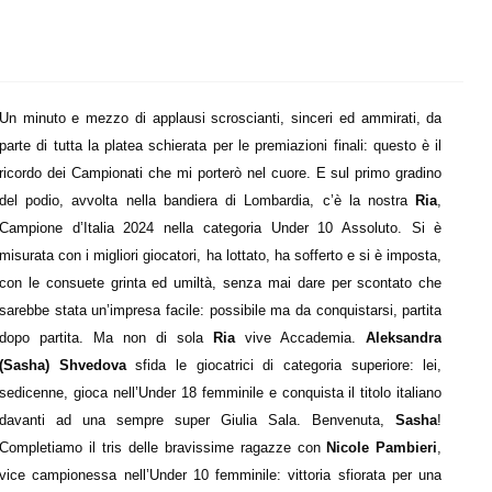
Un minuto e mezzo di applausi scroscianti, sinceri ed ammirati, da
parte di tutta la platea schierata per le premiazioni finali: questo è il
ricordo dei Campionati che mi porterò nel cuore. E sul primo gradino
del podio, avvolta nella bandiera di Lombardia, c’è la nostra
Ria
,
Campione d’Italia 2024 nella categoria Under 10 Assoluto. Si è
misurata con i migliori giocatori, ha lottato, ha sofferto e si è imposta,
con le consuete grinta ed umiltà, senza mai dare per scontato che
sarebbe stata un’impresa facile: possibile ma da conquistarsi, partita
dopo partita. Ma non di sola
Ria
vive Accademia.
Aleksandra
(Sasha) Shvedova
sfida le giocatrici di categoria superiore: lei,
sedicenne, gioca nell’Under 18 femminile e conquista il titolo italiano
davanti ad una sempre super Giulia Sala. Benvenuta,
Sasha
!
Completiamo il tris delle bravissime ragazze con
Nicole Pambieri
,
vice campionessa nell’Under 10 femminile: vittoria sfiorata per una