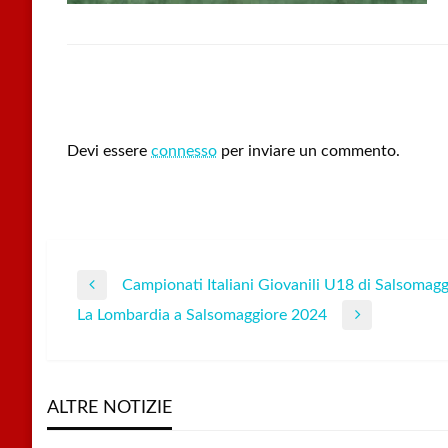
LEAVE A RESPONSE
Devi essere
connesso
per inviare un commento.
Campionati Italiani Giovanili U18 di Salsomag
Navigazione
Previous
La Lombardia a Salsomaggiore 2024
Post
Next
articoli
Post
ALTRE NOTIZIE