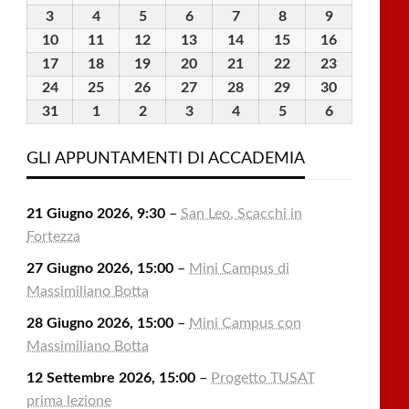
Luglio
Luglio
Luglio
Luglio
Luglio
Agosto
Agosto
3
3
4
4
5
5
6
6
7
7
8
8
9
9
2026
2026
2026
2026
2026
2026
2026
Agosto
Agosto
Agosto
Agosto
Agosto
Agosto
Agosto
10
10
11
11
12
12
13
13
14
14
15
15
16
16
2026
2026
2026
2026
2026
2026
2026
Agosto
Agosto
Agosto
Agosto
Agosto
Agosto
Agosto
17
17
18
18
19
19
20
20
21
21
22
22
23
23
2026
2026
2026
2026
2026
2026
2026
Agosto
Agosto
Agosto
Agosto
Agosto
Agosto
Agosto
24
24
25
25
26
26
27
27
28
28
29
29
30
30
2026
2026
2026
2026
2026
2026
2026
Agosto
Agosto
Agosto
Agosto
Agosto
Agosto
Agosto
31
31
1
1
2
2
3
3
4
4
5
5
6
6
2026
2026
2026
2026
2026
2026
2026
Agosto
Settembre
Settembre
Settembre
Settembre
Settembre
Settembre
2026
2026
2026
2026
2026
2026
2026
GLI APPUNTAMENTI DI ACCADEMIA
21 Giugno 2026, 9:30
–
San Leo, Scacchi in
Fortezza
27 Giugno 2026, 15:00
–
Mini Campus di
Massimiliano Botta
28 Giugno 2026, 15:00
–
Mini Campus con
Massimiliano Botta
12 Settembre 2026, 15:00
–
Progetto TUSAT
prima lezione