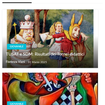
GIOVANILE
TUSAT e SDM: Risultati dei Tornei didattici
Fiorenza Viani
31 Marzo 2025
GIOVANILE