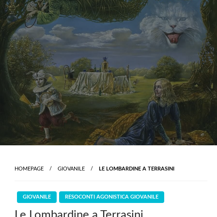
Skip
to
content
HOMEPAGE
GIOVANILE
LE LOMBARDINE A TERRASINI
GIOVANILE
RESOCONTI AGONISTICA GIOVANILE
Le Lombardine a Terrasini