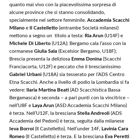
quanto mai vivo con la piacevolissima sorpresa di
alcune province che si stanno consolidando,
specialmente nel settore femminile.
Accademia Scacchi
Milano
e
Il Castelletto
(entrambe Società milanesi)
mettono a segno un titolo a testa:
Ria Arun
(U14F) e
Michele Di Liberto
(U12A); Bergamo cala l’asso con la
cormanese
Giulia Sala
(Excelsior Bergamo, U18F);
Brescia presenta la deliziosa
Emma Donina
(Scacchi
Franciacorta, U12F) e peccato che il brescianissimo
Gabriel Urbani
(U18A) sia tesserato per l’ADS Centro
Etna Scacchi. Anche a livello di podio la Lombardia si fa
vedere:
Ilaria Martina Beati
(AD Scacchistica Bassa
Bergamasca) è seconda – a pari punti con la vincitrice –
nell’U8F e
Laya Arun
(ASD Accademia Scacchi Milano)
è terza. Nell’U12F, la bresciana
Stella Andreoli
(ADS
Accademia del Pedoni) è terza, seguita dalla milanese
Ieva Borroi
(Il Castelletto). Nell’under 14F,
Lavinia Cara
Romeo
(Il Castelletto) è terza. E la bresciana
Eva Peretti