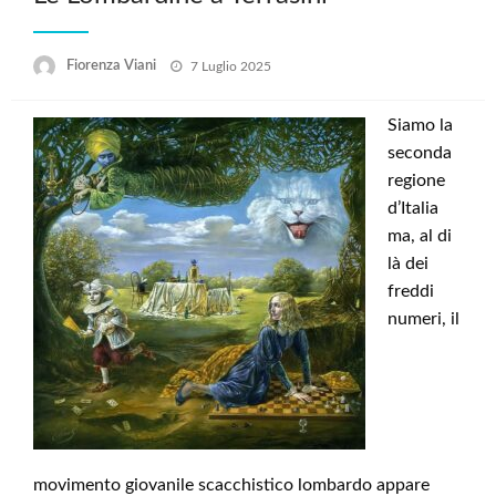
Posted
Fiorenza Viani
7 Luglio 2025
on
Siamo la
seconda
regione
d’Italia
ma, al di
là dei
freddi
numeri, il
movimento giovanile scacchistico lombardo appare