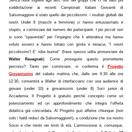
Senza nulla togliere agli altri, uno dei gruppi che ci ha dato più
soddisfazione ai recenti Campionati Italiani Giovanili di
Salsomaggiore è stato quello dei piccolissimi: i risultati globali dei
nostri Under 8 (maschi e femmine) ci hanno entusiasmato e
stupito, a cominciare dal numero dei partecipanti. I più piccoli non
si sono “spaventati” per l’impegno che li attendeva ma hanno
voluto esserci e hanno lottato con grinta e tenacia. “I nostri
piccolissimi? E’ roba buona!” (frase spesso udita pronunciare da
Walter Ravagnati
). Come proseguire questo promettente
percorso? Tanto per cominciare, si conferma il
Progetto
Giovanissimi
del sabato mattina che, dalle ore 9:30 alle ore
12:30, consentirà a Walter di interfacciarsi con una audience di
giovani (under 10) e giovanissimi (under 8) Soci junior di
Accademia. Il Progetto è gratuito perché concepito come un
potenziamento ed un approfondimento che integra l’offerta
didattica già concordata. Al Progetto può afferire chiunque (non
solo i baldi reduci da Salsomaggiore!), a condizione che sia nostro
Socio e che rientri nei limiti di età. L’ammissione è, comunque,