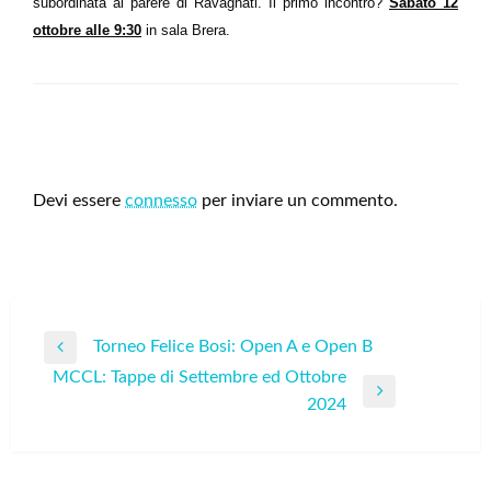
subordinata al parere di Ravagnati. Il primo incontro?
Sabato 12
ottobre alle 9:30
in sala Brera.
LEAVE A RESPONSE
Devi essere
connesso
per inviare un commento.
Navigazione
Torneo Felice Bosi: Open A e Open B
Previous
articoli
MCCL: Tappe di Settembre ed Ottobre
Post
Next
2024
Post