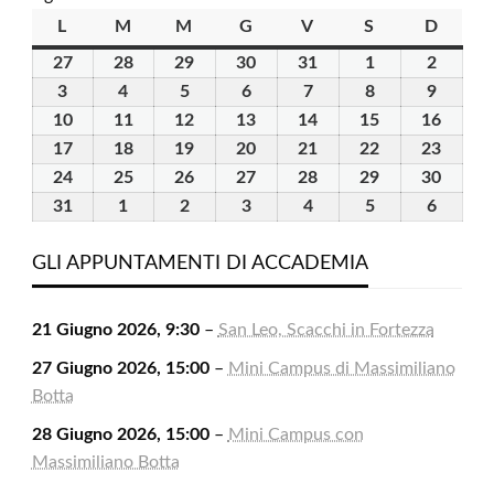
L
lunedì
M
martedì
M
mercoledì
G
giovedì
V
venerdì
S
sabato
D
domen
27
27
28
28
29
29
30
30
31
31
1
1
2
2
Luglio
Luglio
Luglio
Luglio
Luglio
Agosto
Agosto
3
3
4
4
5
5
6
6
7
7
8
8
9
9
2026
2026
2026
2026
2026
2026
2026
Agosto
Agosto
Agosto
Agosto
Agosto
Agosto
Agosto
10
10
11
11
12
12
13
13
14
14
15
15
16
16
2026
2026
2026
2026
2026
2026
2026
Agosto
Agosto
Agosto
Agosto
Agosto
Agosto
Agost
17
17
18
18
19
19
20
20
21
21
22
22
23
23
2026
2026
2026
2026
2026
2026
2026
Agosto
Agosto
Agosto
Agosto
Agosto
Agosto
Agost
24
24
25
25
26
26
27
27
28
28
29
29
30
30
2026
2026
2026
2026
2026
2026
2026
Agosto
Agosto
Agosto
Agosto
Agosto
Agosto
Agost
31
31
1
1
2
2
3
3
4
4
5
5
6
6
2026
2026
2026
2026
2026
2026
2026
Agosto
Settembre
Settembre
Settembre
Settembre
Settembre
Settem
2026
2026
2026
2026
2026
2026
2026
GLI APPUNTAMENTI DI ACCADEMIA
21 Giugno 2026, 9:30
–
San Leo, Scacchi in Fortezza
27 Giugno 2026, 15:00
–
Mini Campus di Massimiliano
Botta
28 Giugno 2026, 15:00
–
Mini Campus con
Massimiliano Botta