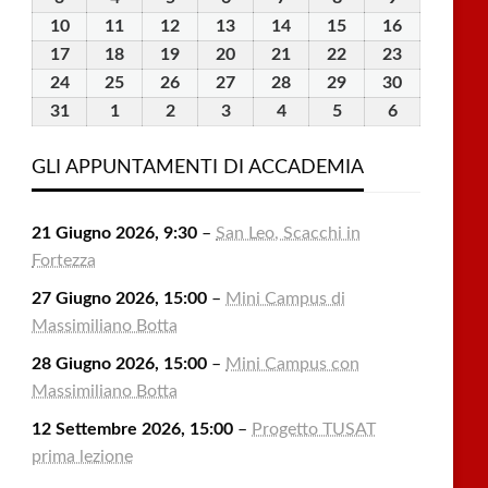
2026
2026
2026
2026
2026
2026
2026
Agosto
Agosto
Agosto
Agosto
Agosto
Agosto
Agosto
10
10
11
11
12
12
13
13
14
14
15
15
16
16
2026
2026
2026
2026
2026
2026
2026
Agosto
Agosto
Agosto
Agosto
Agosto
Agosto
Agosto
17
17
18
18
19
19
20
20
21
21
22
22
23
23
2026
2026
2026
2026
2026
2026
2026
Agosto
Agosto
Agosto
Agosto
Agosto
Agosto
Agosto
24
24
25
25
26
26
27
27
28
28
29
29
30
30
2026
2026
2026
2026
2026
2026
2026
Agosto
Agosto
Agosto
Agosto
Agosto
Agosto
Agosto
31
31
1
1
2
2
3
3
4
4
5
5
6
6
2026
2026
2026
2026
2026
2026
2026
Agosto
Settembre
Settembre
Settembre
Settembre
Settembre
Settembre
2026
2026
2026
2026
2026
2026
2026
GLI APPUNTAMENTI DI ACCADEMIA
21 Giugno 2026, 9:30
–
San Leo, Scacchi in
Fortezza
27 Giugno 2026, 15:00
–
Mini Campus di
Massimiliano Botta
28 Giugno 2026, 15:00
–
Mini Campus con
Massimiliano Botta
12 Settembre 2026, 15:00
–
Progetto TUSAT
prima lezione