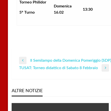
Torneo Philidor
Domenica
13:30
5° Turno
16.02
Il Semilampo della Domenica Pomeriggio (SDP
Navigazione
Previous
TUSAT: Torneo didattico di Sabato 8 Febbraio
Post
Next
articoli
Post
ALTRE NOTIZIE