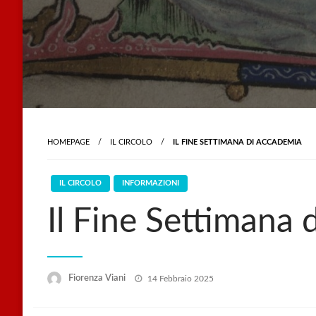
HOMEPAGE
IL CIRCOLO
IL FINE SETTIMANA DI ACCADEMIA
IL CIRCOLO
INFORMAZIONI
Il Fine Settimana
Posted
Fiorenza Viani
14 Febbraio 2025
on