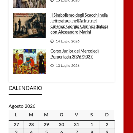
15 Luglio 2026
Il Simbolismo degli Scacchi nella
Letteratura, nell’Arte e nel
Cinema: Giorgio Chinnici dialoga
con Alessandro Marini
14 Luglio 2026
Corso Junior del Mercoledì
Pomeriggio 2026/2027
13 Luglio 2026
CALENDARIO
Agosto 2026
L
lunedì
M
martedì
M
mercoledì
G
giovedì
V
venerdì
S
sabato
D
domenica
27
27
28
28
29
29
30
30
31
31
1
1
2
2
Luglio
Luglio
Luglio
Luglio
Luglio
Agosto
Agosto
3
3
4
4
5
5
6
6
7
7
8
8
9
9