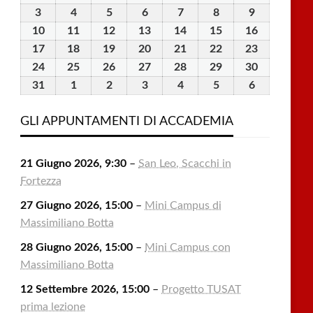
Luglio
Luglio
Luglio
Luglio
Luglio
Agosto
Agosto
3
3
4
4
5
5
6
6
7
7
8
8
9
9
2026
2026
2026
2026
2026
2026
2026
Agosto
Agosto
Agosto
Agosto
Agosto
Agosto
Agosto
10
10
11
11
12
12
13
13
14
14
15
15
16
16
2026
2026
2026
2026
2026
2026
2026
Agosto
Agosto
Agosto
Agosto
Agosto
Agosto
Agosto
17
17
18
18
19
19
20
20
21
21
22
22
23
23
2026
2026
2026
2026
2026
2026
2026
Agosto
Agosto
Agosto
Agosto
Agosto
Agosto
Agosto
24
24
25
25
26
26
27
27
28
28
29
29
30
30
2026
2026
2026
2026
2026
2026
2026
Agosto
Agosto
Agosto
Agosto
Agosto
Agosto
Agosto
31
31
1
1
2
2
3
3
4
4
5
5
6
6
2026
2026
2026
2026
2026
2026
2026
Agosto
Settembre
Settembre
Settembre
Settembre
Settembre
Settembre
2026
2026
2026
2026
2026
2026
2026
GLI APPUNTAMENTI DI ACCADEMIA
21 Giugno 2026, 9:30
–
San Leo, Scacchi in
Fortezza
27 Giugno 2026, 15:00
–
Mini Campus di
Massimiliano Botta
28 Giugno 2026, 15:00
–
Mini Campus con
Massimiliano Botta
12 Settembre 2026, 15:00
–
Progetto TUSAT
prima lezione