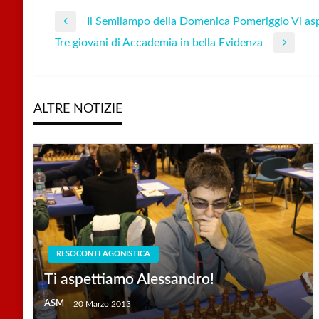
Il Semilampo della Domenica Pomeriggio Vi as
Navigazione
Previous
Tre giovani di Accademia in bella Evidenza
Post
Next
articoli
Post
ALTRE NOTIZIE
RESOCONTI AGONISTICA
Ti aspettiamo Alessandro!
ASM
20 Marzo 2013