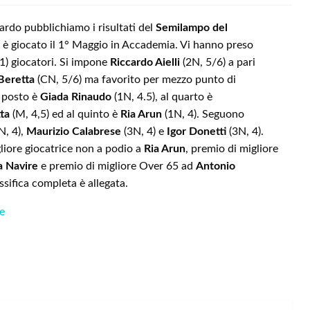
ardo pubblichiamo i risultati del
Semilampo del
 è giocato il 1° Maggio in Accademia. Vi hanno preso
1) giocatori. Si impone
Riccardo Aielli
(2N, 5/6) a pari
Beretta
(CN, 5/6) ma favorito per mezzo punto di
o posto è
Giada Rinaudo
(1N, 4.5), al quarto è
ta
(M, 4,5) ed al quinto è
Ria Arun
(1N, 4). Seguono
, 4),
Maurizio Calabrese
(3N, 4) e
Igor Donetti
(3N, 4).
liore giocatrice non a podio a
Ria Arun
, premio di migliore
a Navire
e premio di migliore Over 65 ad
Antonio
assifica completa è allegata.
le