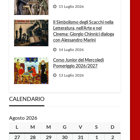
15 Luglio 2026
Il Simbolismo degli Scacchi nella
Letteratura, nell’Arte e nel
Cinema: Giorgio Chinnici dialoga
con Alessandro Marini
14 Luglio 2026
Corso Junior del Mercoledì
Pomeriggio 2026/2027
13 Luglio 2026
CALENDARIO
Agosto 2026
L
lunedì
M
martedì
M
mercoledì
G
giovedì
V
venerdì
S
sabato
D
domenica
27
27
28
28
29
29
30
30
31
31
1
1
2
2