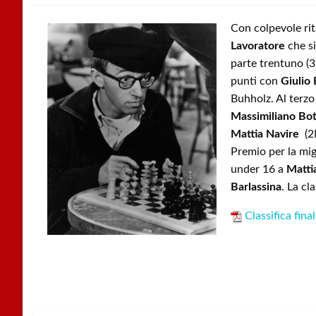
Con colpevole rit
Lavoratore
che si
parte trentuno (3
punti con
Giulio 
Buhholz. Al terz
Massimiliano Bot
Mattia Navire
(2N
Premio per la mig
under 16 a
Matti
Barlassina
. La cl
Classifica fina