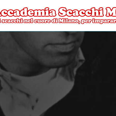
ore di Milano
mia Scacchi Milano