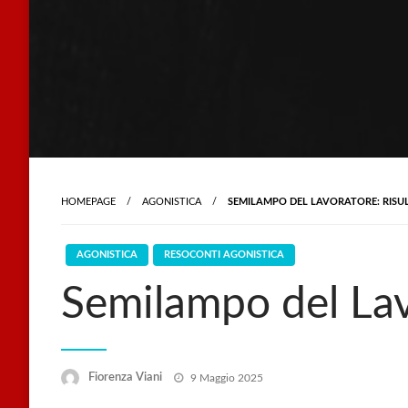
HOMEPAGE
AGONISTICA
SEMILAMPO DEL LAVORATORE: RISU
AGONISTICA
RESOCONTI AGONISTICA
Semilampo del Lav
Posted
Fiorenza Viani
9 Maggio 2025
on