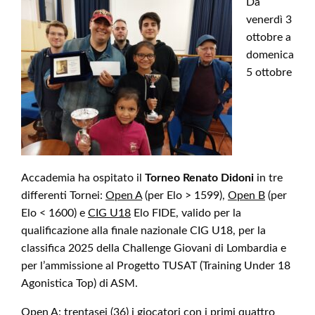
Da
venerdì 3
ottobre a
domenica
5 ottobre
Accademia ha ospitato il
Torneo Renato Didoni
in tre
differenti Tornei:
Open A
(per Elo > 1599),
Open B
(per
Elo < 1600) e
CIG U18
Elo FIDE, valido per la
qualificazione alla finale nazionale CIG U18, per la
classifica 2025 della Challenge Giovani di Lombardia e
per l’ammissione al Progetto TUSAT (Training Under 18
Agonistica Top) di ASM.
Open A
: trentasei (36) i giocatori con i primi quattro