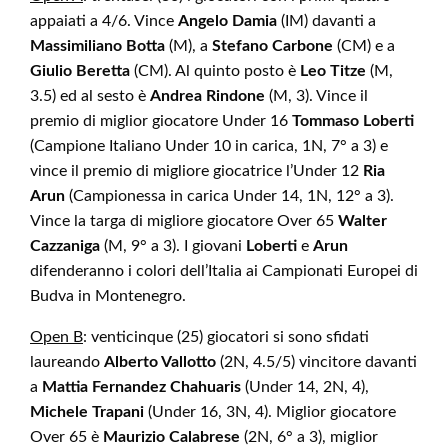
appaiati a 4/6. Vince
Angelo Damia
(IM) davanti a
Massimiliano Botta
(M), a
Stefano Carbone
(CM) e a
Giulio Beretta
(CM). Al quinto posto è
Leo Titze
(M,
3.5) ed al sesto è
Andrea Rindone
(M, 3). Vince il
premio di miglior giocatore Under 16
Tommaso Loberti
(Campione Italiano Under 10 in carica, 1N, 7° a 3) e
vince il premio di migliore giocatrice l’Under 12
Ria
Arun
(Campionessa in carica Under 14, 1N, 12° a 3).
Vince la targa di migliore giocatore Over 65
Walter
Cazzaniga
(M, 9° a 3). I giovani
Loberti
e
Arun
difenderanno i colori dell’Italia ai Campionati Europei di
Budva in Montenegro.
Open B
: venticinque (25) giocatori si sono sfidati
laureando
Alberto Vallotto
(2N, 4.5/5) vincitore davanti
a
Mattia Fernandez Chahuaris
(Under 14, 2N, 4),
Michele Trapani
(Under 16, 3N, 4). Miglior giocatore
Over 65 è
Maurizio Calabrese
(2N, 6° a 3), miglior