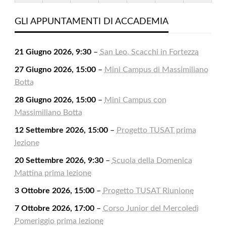
2026
2026
2026
2026
2026
2026
2026
Agosto
Settembre
Settembre
Settembre
Settembre
Settembre
Settem
2026
2026
2026
2026
2026
2026
2026
GLI APPUNTAMENTI DI ACCADEMIA
21 Giugno 2026, 9:30
–
San Leo, Scacchi in Fortezza
27 Giugno 2026, 15:00
–
Mini Campus di Massimiliano
Botta
28 Giugno 2026, 15:00
–
Mini Campus con
Massimiliano Botta
12 Settembre 2026, 15:00
–
Progetto TUSAT prima
lezione
20 Settembre 2026, 9:30
–
Scuola della Domenica
Mattina prima lezione
3 Ottobre 2026, 15:00
–
Progetto TUSAT Riunione
7 Ottobre 2026, 17:00
–
Corso Junior del Mercoledì
Pomeriggio prima lezione