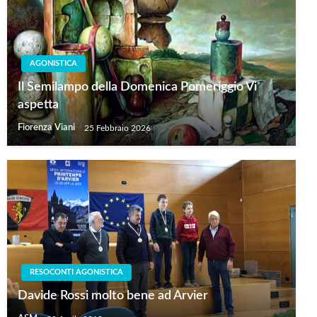
AGONISTICA
Il Semilampo della Domenica Pomeriggio Vi
aspetta
Fiorenza Viani
25 Febbraio 2026
RESOCONTI AGONISTICA
Davide Rossi molto bene ad Arvier