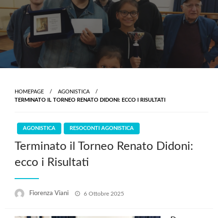
Skip
to
content
HOMEPAGE
AGONISTICA
TERMINATO IL TORNEO RENATO DIDONI: ECCO I RISULTATI
AGONISTICA
RESOCONTI AGONISTICA
Terminato il Torneo Renato Didoni:
ecco i Risultati
Posted
Fiorenza Viani
6 Ottobre 2025
on