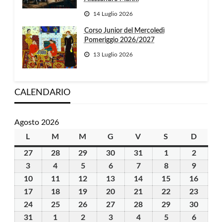
14 Luglio 2026
Corso Junior del Mercoledì
Pomeriggio 2026/2027
13 Luglio 2026
CALENDARIO
Agosto 2026
L
lunedì
M
martedì
M
mercoledì
G
giovedì
V
venerdì
S
sabato
D
domen
27
27
28
28
29
29
30
30
31
31
1
1
2
2
Luglio
Luglio
Luglio
Luglio
Luglio
Agosto
Agosto
3
3
4
4
5
5
6
6
7
7
8
8
9
9
2026
2026
2026
2026
2026
2026
2026
Agosto
Agosto
Agosto
Agosto
Agosto
Agosto
Agosto
10
10
11
11
12
12
13
13
14
14
15
15
16
16
2026
2026
2026
2026
2026
2026
2026
Agosto
Agosto
Agosto
Agosto
Agosto
Agosto
Agost
17
17
18
18
19
19
20
20
21
21
22
22
23
23
2026
2026
2026
2026
2026
2026
2026
Agosto
Agosto
Agosto
Agosto
Agosto
Agosto
Agost
24
24
25
25
26
26
27
27
28
28
29
29
30
30
2026
2026
2026
2026
2026
2026
2026
Agosto
Agosto
Agosto
Agosto
Agosto
Agosto
Agost
31
31
1
1
2
2
3
3
4
4
5
5
6
6