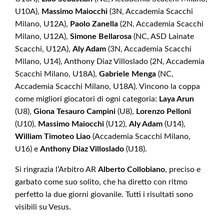
U10A),
Massimo Maiocchi
(3N, Accademia Scacchi
Milano, U12A),
Paolo Zanella
(2N, Accademia Scacchi
Milano, U12A),
Simone Bellarosa
(NC, ASD Lainate
Scacchi, U12A),
Aly Adam
(3N, Accademia Scacchi
Milano, U14), Anthony Diaz Villoslado (2N, Accademia
Scacchi Milano, U18A),
Gabriele Menga
(NC,
Accademia Scacchi Milano, U18A). Vincono la coppa
come migliori giocatori di ogni categoria:
Laya Arun
(U8),
Giona Tesauro Campini
(U8),
Lorenzo Pelloni
(U10),
Massimo Maiocchi
(U12),
Aly Adam
(U14),
William Timoteo Liao
(Accademia Scacchi Milano,
U16) e
Anthony Diaz Villoslado
(U18).
Si ringrazia l’Arbitro AR
Alberto Collobiano
, preciso e
garbato come suo solito, che ha diretto con ritmo
perfetto la due giorni giovanile. Tutti i risultati sono
visibili su Vesus.