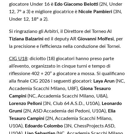
giocatore Under 16 è
Edo Giacomo Belotti
(2N, Under
12, 7° a 3) e migliore giocatrice è
Nicole Pambieri
(3N,
Under 12, 18° a 2).
Si ringraziano gli Arbitri, il Direttore del Torneo AI
Tiziana Balzarini
ed il deputy AR
Giovanni Molfesi
, per
la precisione e l’efficienza nella conduzione dei Tornei.
CIG U18
: diciotto (18) giocatori hanno preso parte
all’evento, organizzato in cinque turni e tempo di
riflessione 402 + 20” a giocatore a mossa. Si qualificano
alla finale CIG 2026 i seguenti giocatori:
Laya
Arun
(NC,
Accademia Scacchi Milano, U8F),
Giona Tesauro
Campini
(NC, Accademia Scacchi Milano, U8A),
Lorenzo Pelloni
(3N, Club 64 A.S.D., U10A),
Leonardo
Grumi
(2N, ASD Accademia dei Pedoni, U10A),
Elia
Tesauro Campini
(2N, Accademia Scacchi Milano,
U10A),
Edoardo Colombo
(3N, ChessProjects ASD,
U10A),
Liao Sebastian
(NC, Accademia Scacchi Milano,