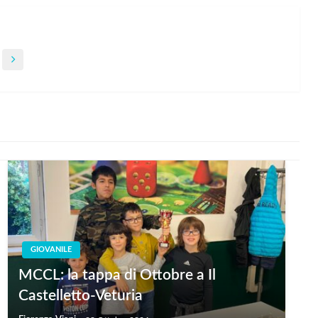
GIOVANILE
MCCL: la tappa di Ottobre a Il
Castelletto-Veturia