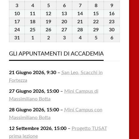
Luglio
Luglio
Luglio
Luglio
Luglio
Agosto
Agosto
3
3
4
4
5
5
6
6
7
7
8
8
9
9
2026
2026
2026
2026
2026
2026
2026
Agosto
Agosto
Agosto
Agosto
Agosto
Agosto
Agosto
10
10
11
11
12
12
13
13
14
14
15
15
16
16
2026
2026
2026
2026
2026
2026
2026
Agosto
Agosto
Agosto
Agosto
Agosto
Agosto
Agosto
17
17
18
18
19
19
20
20
21
21
22
22
23
23
2026
2026
2026
2026
2026
2026
2026
Agosto
Agosto
Agosto
Agosto
Agosto
Agosto
Agosto
24
24
25
25
26
26
27
27
28
28
29
29
30
30
2026
2026
2026
2026
2026
2026
2026
Agosto
Agosto
Agosto
Agosto
Agosto
Agosto
Agosto
31
31
1
1
2
2
3
3
4
4
5
5
6
6
2026
2026
2026
2026
2026
2026
2026
Agosto
Settembre
Settembre
Settembre
Settembre
Settembre
Settembre
2026
2026
2026
2026
2026
2026
2026
GLI APPUNTAMENTI DI ACCADEMIA
21 Giugno 2026, 9:30
–
San Leo, Scacchi in
Fortezza
27 Giugno 2026, 15:00
–
Mini Campus di
Massimiliano Botta
28 Giugno 2026, 15:00
–
Mini Campus con
Massimiliano Botta
12 Settembre 2026, 15:00
–
Progetto TUSAT
prima lezione