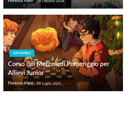
Fiorenza Viani
28 Ottobre 2024
GIOVANILE
Corso del Mercoledì Pomeriggio per
Allievi Junior
Fiorenza Viani
18 Luglio 2025