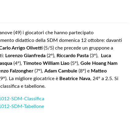
nove (49) i giocatori che hanno partecipato
namento didattico della SDM domenica 12 ottobre: davanti
Carlo Arrigo Olivetti
(5/5) che precede un gruppone a
ti:
Lorenzo Gianfreda
(2°),
Riccardo Pasta
(3°),
Luca
asqua
(4°),
Timoteo William Liao
(5°),
Gole Hoang Nam
enzo Falzongher
(7°),
Adam Cambule
(8°) e
Matteo
9°). La migliore giocatrice è
Beatrice Nava
, 24° a 2.5. Si
classifica e tabellone.
012-SDM-Classifica
1012-SDM-Tabellone