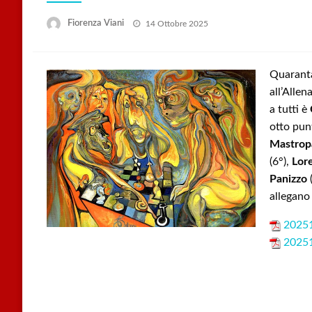
Posted
Fiorenza Viani
14 Ottobre 2025
on
Quaranta
all’Alle
a tutti è
otto pun
Mastrop
(6°),
Lor
Panizzo
(
allegano 
20251
2025