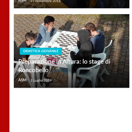
ASM
27 Novembre 2016
DIDATTICA GIOVANILE
Preparazione in Altura: lo stage di
Roncobello
ASM
1 Luglio 2019