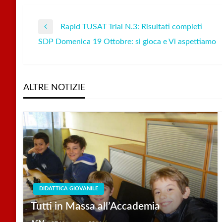
Rapid TUSAT Trial N.3: Risultati completi
Navigazione
Previous
SDP Domenica 19 Ottobre: si gioca e Vi aspettiamo
Post
Next
articoli
Post
ALTRE NOTIZIE
DIDATTICA GIOVANILE
Tutti in Massa all’Accademia