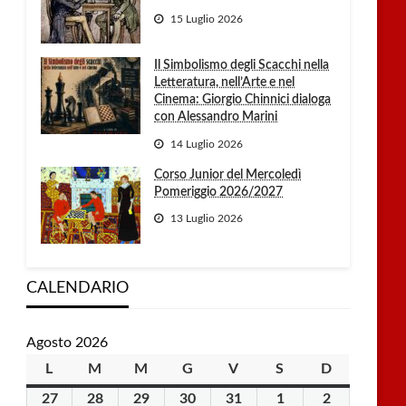
15 Luglio 2026
Il Simbolismo degli Scacchi nella
Letteratura, nell’Arte e nel
Cinema: Giorgio Chinnici dialoga
con Alessandro Marini
14 Luglio 2026
Corso Junior del Mercoledì
Pomeriggio 2026/2027
13 Luglio 2026
CALENDARIO
Agosto 2026
L
lunedì
M
martedì
M
mercoledì
G
giovedì
V
venerdì
S
sabato
D
domenica
27
27
28
28
29
29
30
30
31
31
1
1
2
2