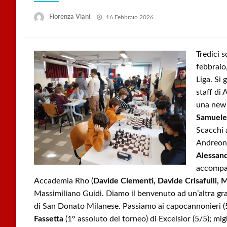
Posted
Fiorenza Viani
16 Febbraio 2026
on
Tredici 
febbraio
Liga. Si 
staff di
una new e
Samuele 
Scacchi 
Andreoni
Alessand
accompag
Accademia Rho (
Davide Clementi, Davide Crisafulli, 
Massimiliano Guidi. Diamo il benvenuto ad un’altra gr
di San Donato Milanese. Passiamo ai capocannonieri (5
Fassetta
(1° assoluto del torneo) di Excelsior (5/5); mig