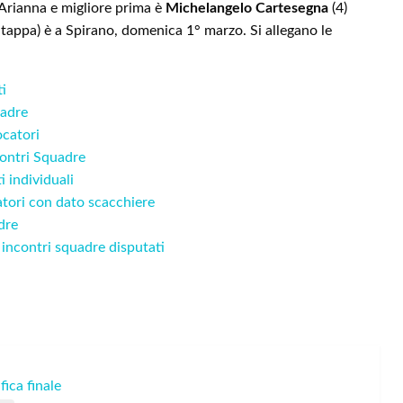
i Arianna e migliore prima è
Michelangelo Cartesegna
(4)
appa) è a Spirano, domenica 1° marzo. Si allegano le
ti
uadre
ocatori
contri Squadre
 individuali
atori con dato scacchiere
dre
 incontri squadre disputati
fica finale