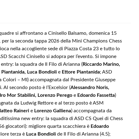
squadre si affrontano a Cinisello Balsamo, domenica 15
, per la seconda tappa 2026 della Mini Champions Chess
gioca nella accogliente sede di Piazza Costa 23 e tutto lo
 ASD Scacchi Cinisello si adopra per l’evento. Si impone
ntry: la squadra de Il Filo di Arianna (
Riccardo Marino,
Piantanida, Luca Bondioli
e
Ettore Piantanida
; ASD
a Colori – MI) accompagnata dal Presidente Giuseppe
. Al secondo posto è l’Excelsior (
Alessandro Noris,
ro Mor Stabilini, Lorenzo Perego
e
Edoardo Fassetta
)
nata da Ludwig Rettore e al terzo posto è ASM
Matteo Raineri
e
Lorenzo Galliena
) accompagnata da
aditissima new entry: la squadra di ASD CS Quei di Chess
6 giocatori): migliore quarta scacchiera è
Edoardo
liore terza è
Luca Bondioli
de Il Filo di Arianna (4.5);