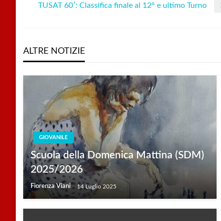
TUSAT 60′: Classifica finale al 12° e ultimo Turno
Post
Next
articoli
Post
ALTRE NOTIZIE
GIOVANILE
Scuola della Domenica Mattina (SDM)
2025/2026
Fiorenza Viani
14 Luglio 2025