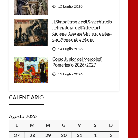
15 Luglio 2026
Il Simbolismo degli Scacchi nella
Letteratura, nell’Arte e nel
Cinema: Giorgio Chinnici dialoga
con Alessandro Marini
14 Luglio 2026
Corso Junior del Mercoledì
Pomeriggio 2026/2027
13 Luglio 2026
CALENDARIO
Agosto 2026
L
lunedì
M
martedì
M
mercoledì
G
giovedì
V
venerdì
S
sabato
D
domenica
27
27
28
28
29
29
30
30
31
31
1
1
2
2