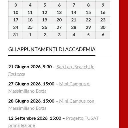
Luglio
Luglio
Luglio
Luglio
Luglio
Agosto
Agosto
3
3
4
4
5
5
6
6
7
7
8
8
9
9
2026
2026
2026
2026
2026
2026
2026
Agosto
Agosto
Agosto
Agosto
Agosto
Agosto
Agosto
10
10
11
11
12
12
13
13
14
14
15
15
16
16
2026
2026
2026
2026
2026
2026
2026
Agosto
Agosto
Agosto
Agosto
Agosto
Agosto
Agosto
17
17
18
18
19
19
20
20
21
21
22
22
23
23
2026
2026
2026
2026
2026
2026
2026
Agosto
Agosto
Agosto
Agosto
Agosto
Agosto
Agosto
24
24
25
25
26
26
27
27
28
28
29
29
30
30
2026
2026
2026
2026
2026
2026
2026
Agosto
Agosto
Agosto
Agosto
Agosto
Agosto
Agosto
31
31
1
1
2
2
3
3
4
4
5
5
6
6
2026
2026
2026
2026
2026
2026
2026
Agosto
Settembre
Settembre
Settembre
Settembre
Settembre
Settembre
2026
2026
2026
2026
2026
2026
2026
GLI APPUNTAMENTI DI ACCADEMIA
21 Giugno 2026, 9:30
–
San Leo, Scacchi in
Fortezza
27 Giugno 2026, 15:00
–
Mini Campus di
Massimiliano Botta
28 Giugno 2026, 15:00
–
Mini Campus con
Massimiliano Botta
12 Settembre 2026, 15:00
–
Progetto TUSAT
prima lezione