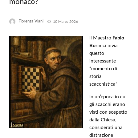
monaco?
Posted
Fiorenza Viani
10 Marzo 2026
on
Il Maestro
Fabio
Borin
ci invia
questo
interessante
“momento di
storia
scacchistica”:
In un’epoca in cui
gli scacchi erano
visti con sospetto
dalla Chiesa,
considerati una
distrazione