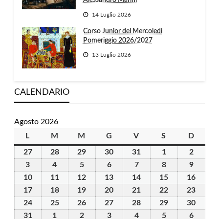
Alessandro Marini
14 Luglio 2026
Corso Junior del Mercoledì
Pomeriggio 2026/2027
13 Luglio 2026
CALENDARIO
Agosto 2026
L
lunedì
M
martedì
M
mercoledì
G
giovedì
V
venerdì
S
sabato
D
domen
27
27
28
28
29
29
30
30
31
31
1
1
2
2
Luglio
Luglio
Luglio
Luglio
Luglio
Agosto
Agosto
3
3
4
4
5
5
6
6
7
7
8
8
9
9
2026
2026
2026
2026
2026
2026
2026
Agosto
Agosto
Agosto
Agosto
Agosto
Agosto
Agosto
10
10
11
11
12
12
13
13
14
14
15
15
16
16
2026
2026
2026
2026
2026
2026
2026
Agosto
Agosto
Agosto
Agosto
Agosto
Agosto
Agost
17
17
18
18
19
19
20
20
21
21
22
22
23
23
2026
2026
2026
2026
2026
2026
2026
Agosto
Agosto
Agosto
Agosto
Agosto
Agosto
Agost
24
24
25
25
26
26
27
27
28
28
29
29
30
30
2026
2026
2026
2026
2026
2026
2026
Agosto
Agosto
Agosto
Agosto
Agosto
Agosto
Agost
31
31
1
1
2
2
3
3
4
4
5
5
6
6