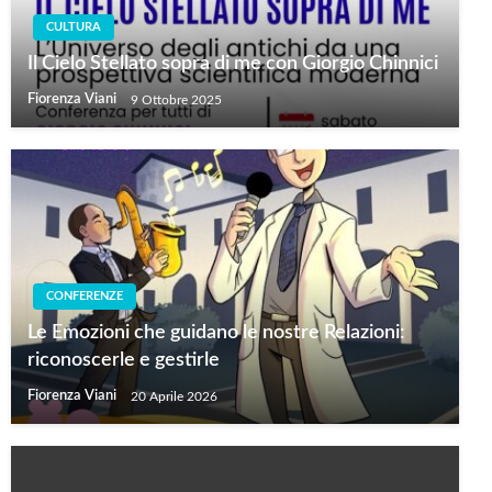
CULTURA
Il Cielo Stellato sopra di me con Giorgio Chinnici
Fiorenza Viani
9 Ottobre 2025
CONFERENZE
Le Emozioni che guidano le nostre Relazioni:
riconoscerle e gestirle
Fiorenza Viani
20 Aprile 2026