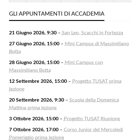
2026
2026
2026
2026
2026
2026
2026
Agosto
Settembre
Settembre
Settembre
Settembre
Settembre
Settem
2026
2026
2026
2026
2026
2026
2026
GLI APPUNTAMENTI DI ACCADEMIA
21 Giugno 2026, 9:30
–
San Leo, Scacchi in Fortezza
27 Giugno 2026, 15:00
–
Mini Campus di Massimiliano
Botta
28 Giugno 2026, 15:00
–
Mini Campus con
Massimiliano Botta
12 Settembre 2026, 15:00
–
Progetto TUSAT prima
lezione
20 Settembre 2026, 9:30
–
Scuola della Domenica
Mattina prima lezione
3 Ottobre 2026, 15:00
–
Progetto TUSAT Riunione
7 Ottobre 2026, 17:00
–
Corso Junior del Mercoledì
Pomeriggio prima lezione