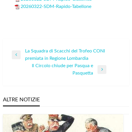
20260322-SDM-Rapido-Tabellone
Navigazione
La Squadra di Scacchi del Trofeo CONI
Previous
premiata in Regione Lombardia
articoli
Post
Il Circolo chiude per Pasqua e
Next
Pasquetta
Post
ALTRE NOTIZIE