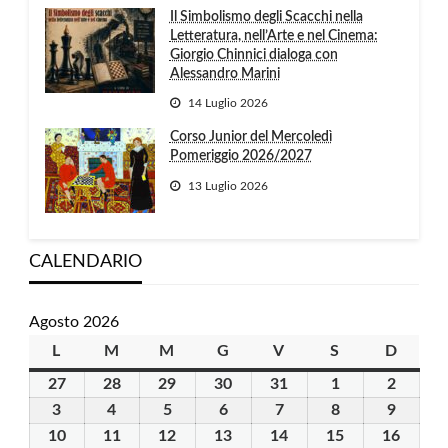
Il Simbolismo degli Scacchi nella
Letteratura, nell’Arte e nel Cinema:
Giorgio Chinnici dialoga con
Alessandro Marini
14 Luglio 2026
Corso Junior del Mercoledì
Pomeriggio 2026/2027
13 Luglio 2026
CALENDARIO
Agosto 2026
L
lunedì
M
martedì
M
mercoledì
G
giovedì
V
venerdì
S
sabato
D
domen
27
27
28
28
29
29
30
30
31
31
1
1
2
2
Luglio
Luglio
Luglio
Luglio
Luglio
Agosto
Agosto
3
3
4
4
5
5
6
6
7
7
8
8
9
9
2026
2026
2026
2026
2026
2026
2026
Agosto
Agosto
Agosto
Agosto
Agosto
Agosto
Agosto
10
10
11
11
12
12
13
13
14
14
15
15
16
16