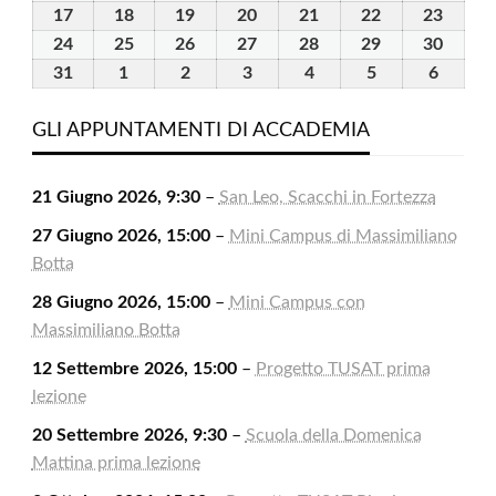
2026
2026
2026
2026
2026
2026
2026
Agosto
Agosto
Agosto
Agosto
Agosto
Agosto
Agost
17
17
18
18
19
19
20
20
21
21
22
22
23
23
2026
2026
2026
2026
2026
2026
2026
Agosto
Agosto
Agosto
Agosto
Agosto
Agosto
Agost
24
24
25
25
26
26
27
27
28
28
29
29
30
30
2026
2026
2026
2026
2026
2026
2026
Agosto
Agosto
Agosto
Agosto
Agosto
Agosto
Agost
31
31
1
1
2
2
3
3
4
4
5
5
6
6
2026
2026
2026
2026
2026
2026
2026
Agosto
Settembre
Settembre
Settembre
Settembre
Settembre
Settem
2026
2026
2026
2026
2026
2026
2026
GLI APPUNTAMENTI DI ACCADEMIA
21 Giugno 2026, 9:30
–
San Leo, Scacchi in Fortezza
27 Giugno 2026, 15:00
–
Mini Campus di Massimiliano
Botta
28 Giugno 2026, 15:00
–
Mini Campus con
Massimiliano Botta
12 Settembre 2026, 15:00
–
Progetto TUSAT prima
lezione
20 Settembre 2026, 9:30
–
Scuola della Domenica
Mattina prima lezione