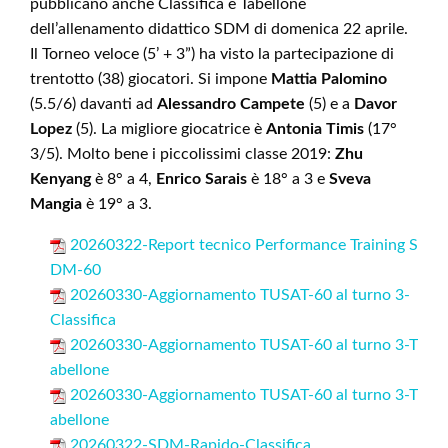
pubblicano anche Classifica e Tabellone
dell’allenamento didattico SDM di domenica 22 aprile.
Il Torneo veloce (5’ + 3”) ha visto la partecipazione di
trentotto (38) giocatori. Si impone
Mattia Palomino
(5.5/6) davanti ad
Alessandro Campete
(5) e a
Davor
Lopez
(5). La migliore giocatrice è
Antonia
Timis
(17°
3/5). Molto bene i piccolissimi classe 2019:
Zhu
Kenyang
è 8° a 4,
Enrico Sarais
è 18° a 3 e
Sveva
Mangia
è 19° a 3.
20260322-Report tecnico Performance Training S
DM-60
20260330-Aggiornamento TUSAT-60 al turno 3-
Classifica
20260330-Aggiornamento TUSAT-60 al turno 3-T
abellone
20260330-Aggiornamento TUSAT-60 al turno 3-T
abellone
20260322-SDM-Rapido-Classifica