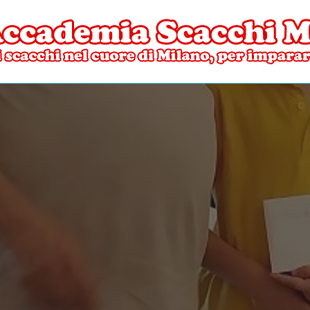
ore di Milano
mia Scacchi Milano