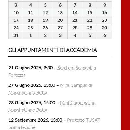
Luglio
Luglio
Luglio
Luglio
Luglio
Agosto
Agosto
3
3
4
4
5
5
6
6
7
7
8
8
9
9
2026
2026
2026
2026
2026
2026
2026
Agosto
Agosto
Agosto
Agosto
Agosto
Agosto
Agosto
10
10
11
11
12
12
13
13
14
14
15
15
16
16
2026
2026
2026
2026
2026
2026
2026
Agosto
Agosto
Agosto
Agosto
Agosto
Agosto
Agosto
17
17
18
18
19
19
20
20
21
21
22
22
23
23
2026
2026
2026
2026
2026
2026
2026
Agosto
Agosto
Agosto
Agosto
Agosto
Agosto
Agosto
24
24
25
25
26
26
27
27
28
28
29
29
30
30
2026
2026
2026
2026
2026
2026
2026
Agosto
Agosto
Agosto
Agosto
Agosto
Agosto
Agosto
31
31
1
1
2
2
3
3
4
4
5
5
6
6
2026
2026
2026
2026
2026
2026
2026
Agosto
Settembre
Settembre
Settembre
Settembre
Settembre
Settembre
2026
2026
2026
2026
2026
2026
2026
GLI APPUNTAMENTI DI ACCADEMIA
21 Giugno 2026, 9:30
–
San Leo, Scacchi in
Fortezza
27 Giugno 2026, 15:00
–
Mini Campus di
Massimiliano Botta
28 Giugno 2026, 15:00
–
Mini Campus con
Massimiliano Botta
12 Settembre 2026, 15:00
–
Progetto TUSAT
prima lezione