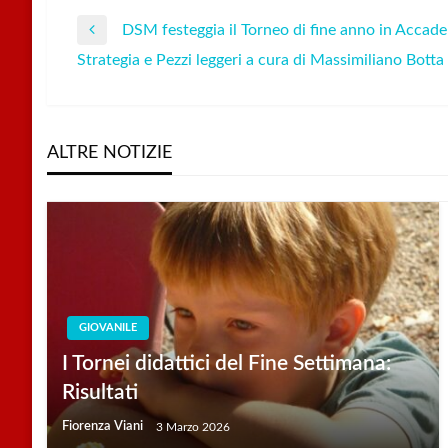
DSM festeggia il Torneo di fine anno in Accad
Navigazione
Previous
Strategia e Pezzi leggeri a cura di Massimiliano Botta
Post
Next
articoli
Post
ALTRE NOTIZIE
GIOVANILE
I Tornei didattici del Fine Settimana:
Risultati
Fiorenza Viani
3 Marzo 2026