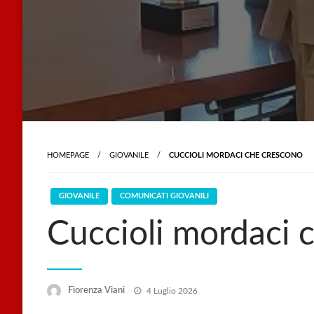
HOMEPAGE
GIOVANILE
CUCCIOLI MORDACI CHE CRESCONO
GIOVANILE
COMUNICATI GIOVANILI
Cuccioli mordaci 
Posted
Fiorenza Viani
4 Luglio 2026
on