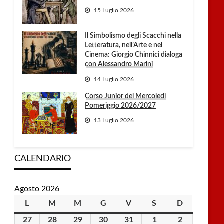
15 Luglio 2026
Il Simbolismo degli Scacchi nella
Letteratura, nell’Arte e nel
Cinema: Giorgio Chinnici dialoga
con Alessandro Marini
14 Luglio 2026
Corso Junior del Mercoledì
Pomeriggio 2026/2027
13 Luglio 2026
CALENDARIO
Agosto 2026
L
lunedì
M
martedì
M
mercoledì
G
giovedì
V
venerdì
S
sabato
D
domenica
27
27
28
28
29
29
30
30
31
31
1
1
2
2