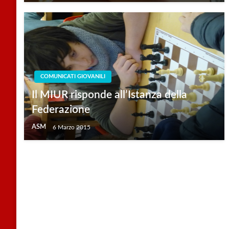
COMUNICATI GIOVANILI
Il MIUR risponde all’Istanza della
Federazione
ASM
6 Marzo 2015