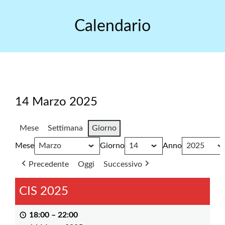
Skip
to
Calendario
content
14 Marzo 2025
Mese
Settimana
Giorno
Mese
Giorno
Anno
Precedente
Oggi
Successivo
CIS 2025
18:00
–
22:00