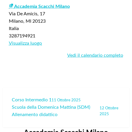
cura
Accademia Scacchi Milano
di
Via De Amicis, 17
Pasqualino
Milano
,
MI
20123
Gorgoglione
Italia
3287194921
Visualizza luogo
Vedi il calendario completo
Navigazione
Corso Intermedio 1
11 Ottobre 2025
Scuola della Domenica Mattina (SDM)
articoli
12 Ottobre
Allenamento didattico
2025