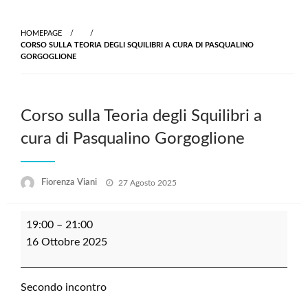
Skip
to
HOMEPAGE
content
CORSO SULLA TEORIA DEGLI SQUILIBRI A CURA DI PASQUALINO
GORGOGLIONE
Corso sulla Teoria degli Squilibri a
cura di Pasqualino Gorgoglione
Posted
Fiorenza Viani
27 Agosto 2025
on
Corso
19:00
–
21:00
sulla
16 Ottobre 2025
Teoria
degli
Squilibri
Secondo incontro
a