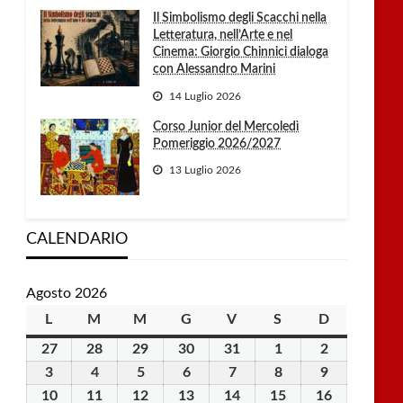
Il Simbolismo degli Scacchi nella
Letteratura, nell’Arte e nel
Cinema: Giorgio Chinnici dialoga
con Alessandro Marini
14 Luglio 2026
Corso Junior del Mercoledì
Pomeriggio 2026/2027
13 Luglio 2026
CALENDARIO
Agosto 2026
L
lunedì
M
martedì
M
mercoledì
G
giovedì
V
venerdì
S
sabato
D
domenica
27
27
28
28
29
29
30
30
31
31
1
1
2
2
Luglio
Luglio
Luglio
Luglio
Luglio
Agosto
Agosto
3
3
4
4
5
5
6
6
7
7
8
8
9
9
2026
2026
2026
2026
2026
2026
2026
Agosto
Agosto
Agosto
Agosto
Agosto
Agosto
Agosto
10
10
11
11
12
12
13
13
14
14
15
15
16
16