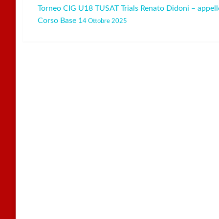
Torneo CIG U18 TUSAT Trials Renato Didoni – appell
Navigazione
Corso Base 1
4 Ottobre 2025
articoli