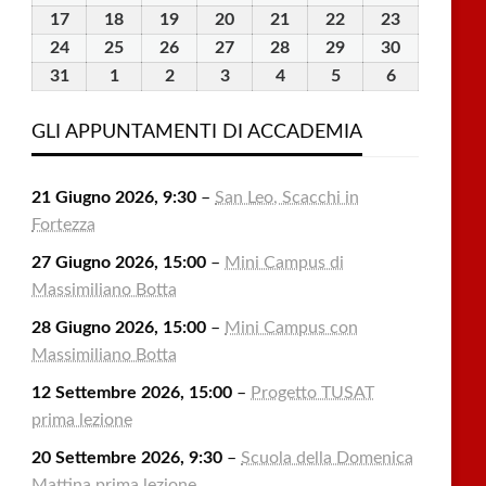
2026
2026
2026
2026
2026
2026
2026
Agosto
Agosto
Agosto
Agosto
Agosto
Agosto
Agosto
17
17
18
18
19
19
20
20
21
21
22
22
23
23
2026
2026
2026
2026
2026
2026
2026
Agosto
Agosto
Agosto
Agosto
Agosto
Agosto
Agosto
24
24
25
25
26
26
27
27
28
28
29
29
30
30
2026
2026
2026
2026
2026
2026
2026
Agosto
Agosto
Agosto
Agosto
Agosto
Agosto
Agosto
31
31
1
1
2
2
3
3
4
4
5
5
6
6
2026
2026
2026
2026
2026
2026
2026
Agosto
Settembre
Settembre
Settembre
Settembre
Settembre
Settembre
2026
2026
2026
2026
2026
2026
2026
GLI APPUNTAMENTI DI ACCADEMIA
21 Giugno 2026, 9:30
–
San Leo, Scacchi in
Fortezza
27 Giugno 2026, 15:00
–
Mini Campus di
Massimiliano Botta
28 Giugno 2026, 15:00
–
Mini Campus con
Massimiliano Botta
12 Settembre 2026, 15:00
–
Progetto TUSAT
prima lezione
20 Settembre 2026, 9:30
–
Scuola della Domenica
Mattina prima lezione