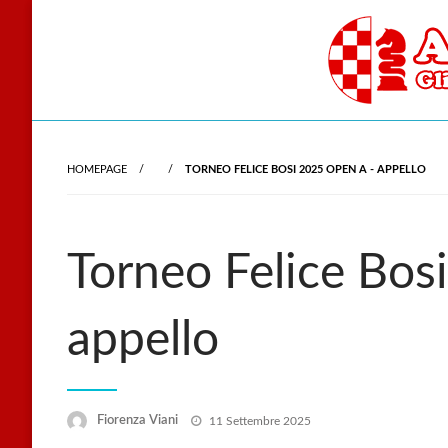
Skip
to
content
Gli scacchi nel cu
Accade
HOMEPAGE
TORNEO FELICE BOSI 2025 OPEN A - APPELLO
Torneo Felice Bos
appello
Posted
Fiorenza Viani
11 Settembre 2025
on