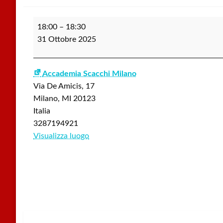
Torneo
18:00
–
18:30
Felice
31 Ottobre 2025
Bosi
2025
Open
Accademia Scacchi Milano
A
Via De Amicis, 17
-
Milano
,
MI
20123
appello
Italia
3287194921
Visualizza luogo