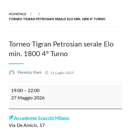
Skip
to
HOMEPAGE
content
TORNEO TIGRAN PETROSIAN SERALE ELO MIN. 1800 4° TURNO
Torneo Tigran Petrosian serale Elo
min. 1800 4° Turno
Posted
Fiorenza Viani
11 Luglio 2025
on
Torneo
19:00
–
22:00
Tigran
27 Maggio 2026
Petrosian
serale
Elo
Accademia Scacchi Milano
min.
Via De Amicis, 17