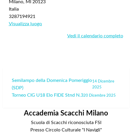
1800
Milano
,
MI
20123
4°
Italia
Turno
3287194921
Visualizza luogo
Vedi il calendario completo
Navigazione
Semilampo della Domenica Pomeriggio
14 Dicembre
(SDP)
2025
articoli
Torneo CIG U18 Elo FIDE Stnd N.3
20 Dicembre 2025
Accademia Scacchi Milano
Scuola di Scacchi riconosciuta FSI
Presso Circolo Culturale "I Navigli"