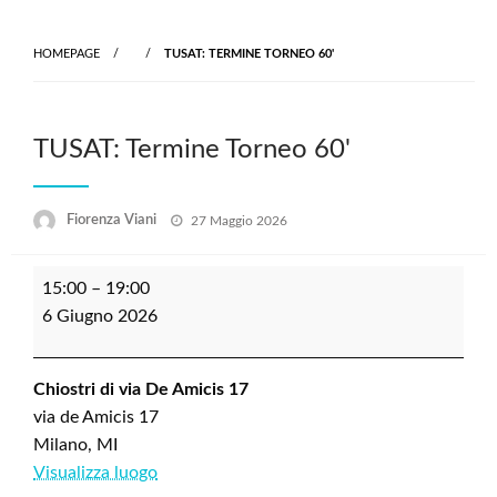
Skip
to
HOMEPAGE
TUSAT: TERMINE TORNEO 60'
content
TUSAT: Termine Torneo 60'
Posted
Fiorenza Viani
27 Maggio 2026
on
TUSAT:
15:00
–
19:00
Termine
6 Giugno 2026
Torneo
60'
Chiostri di via De Amicis 17
via de Amicis 17
Milano
,
MI
Visualizza luogo