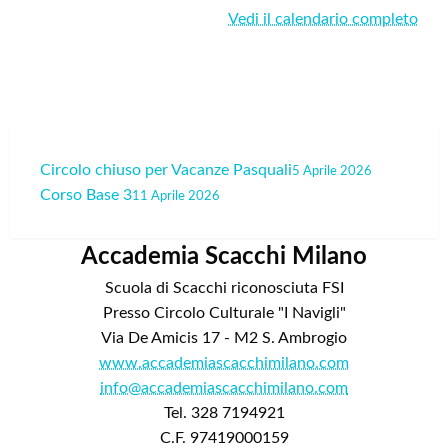
Vedi il calendario completo
Navigazione
Circolo chiuso per Vacanze Pasquali
5 Aprile 2026
Corso Base 3
articoli
11 Aprile 2026
Accademia Scacchi Milano
Scuola di Scacchi riconosciuta FSI
Presso Circolo Culturale "I Navigli"
Via De Amicis 17 - M2 S. Ambrogio
www.accademiascacchimilano.com
info@accademiascacchimilano.com
Tel. 328 7194921
C.F. 97419000159