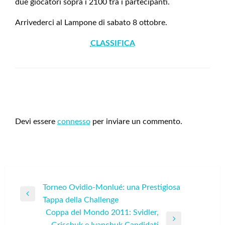
due giocatori sopra i 2100 tra i partecipanti.
Arrivederci al Lampone di sabato 8 ottobre.
CLASSIFICA
LEAVE A RESPONSE
Devi essere
connesso
per inviare un commento.
Navigazione
Torneo Ovidio-Monlué: una Prestigiosa
Previous
Tappa della Challenge
articoli
Post
Coppa del Mondo 2011: Svidler,
Next