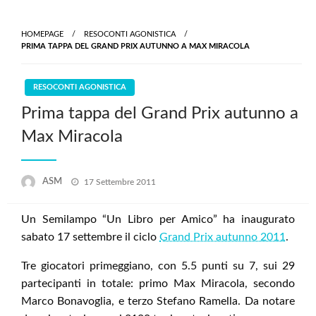
Skip
to
HOMEPAGE
RESOCONTI AGONISTICA
content
PRIMA TAPPA DEL GRAND PRIX AUTUNNO A MAX MIRACOLA
RESOCONTI AGONISTICA
Prima tappa del Grand Prix autunno a
Max Miracola
Posted
ASM
17 Settembre 2011
on
Un Semilampo “Un Libro per Amico” ha inaugurato
sabato 17 settembre il ciclo
Grand Prix autunno 2011
.
Tre giocatori primeggiano, con 5.5 punti su 7, sui 29
partecipanti in totale: primo Max Miracola, secondo
Marco Bonavoglia, e terzo Stefano Ramella. Da notare