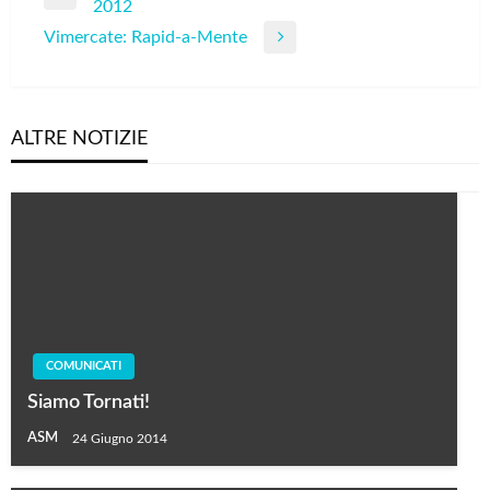
Previous
2012
articoli
Post
Vimercate: Rapid-a-Mente
Next
Post
ALTRE NOTIZIE
COMUNICATI
Siamo Tornati!
ASM
24 Giugno 2014