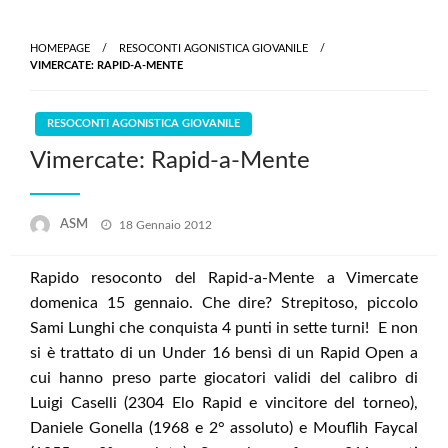
Skip
to
HOMEPAGE
RESOCONTI AGONISTICA GIOVANILE
content
VIMERCATE: RAPID-A-MENTE
RESOCONTI AGONISTICA GIOVANILE
Vimercate: Rapid-a-Mente
Posted
ASM
18 Gennaio 2012
on
Rapido resoconto del Rapid-a-Mente a Vimercate
domenica 15 gennaio. Che dire? Strepitoso, piccolo
Sami Lunghi che conquista 4 punti in sette turni! E non
si è trattato di un Under 16 bensì di un Rapid Open a
cui hanno preso parte giocatori validi del calibro di
Luigi Caselli (2304 Elo Rapid e vincitore del torneo),
Daniele Gonella (1968 e 2° assoluto) e Mouflih Faycal