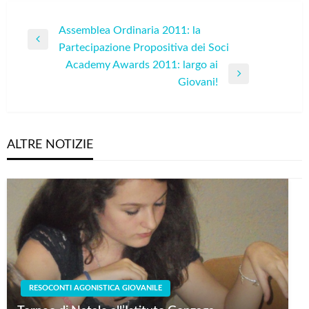
Navigazione
Assemblea Ordinaria 2011: la
Previous
Partecipazione Propositiva dei Soci
articoli
Post
Academy Awards 2011: largo ai
Next
Giovani!
Post
ALTRE NOTIZIE
RESOCONTI AGONISTICA GIOVANILE