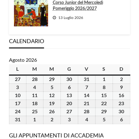
Corso Junior del Mercoledì
Pomeriggio 2026/2027
13 Luglio 2026
CALENDARIO
Agosto 2026
L
lunedì
M
martedì
M
mercoledì
G
giovedì
V
venerdì
S
sabato
D
domen
27
27
28
28
29
29
30
30
31
31
1
1
2
2
Luglio
Luglio
Luglio
Luglio
Luglio
Agosto
Agosto
3
3
4
4
5
5
6
6
7
7
8
8
9
9
2026
2026
2026
2026
2026
2026
2026
Agosto
Agosto
Agosto
Agosto
Agosto
Agosto
Agosto
10
10
11
11
12
12
13
13
14
14
15
15
16
16
2026
2026
2026
2026
2026
2026
2026
Agosto
Agosto
Agosto
Agosto
Agosto
Agosto
Agost
17
17
18
18
19
19
20
20
21
21
22
22
23
23
2026
2026
2026
2026
2026
2026
2026
Agosto
Agosto
Agosto
Agosto
Agosto
Agosto
Agost
24
24
25
25
26
26
27
27
28
28
29
29
30
30
2026
2026
2026
2026
2026
2026
2026
Agosto
Agosto
Agosto
Agosto
Agosto
Agosto
Agost
31
31
1
1
2
2
3
3
4
4
5
5
6
6
2026
2026
2026
2026
2026
2026
2026
Agosto
Settembre
Settembre
Settembre
Settembre
Settembre
Settem
2026
2026
2026
2026
2026
2026
2026
GLI APPUNTAMENTI DI ACCADEMIA