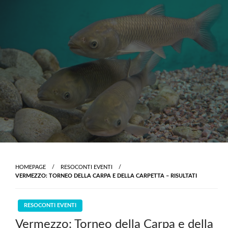
Skip
to
content
HOMEPAGE
RESOCONTI EVENTI
VERMEZZO: TORNEO DELLA CARPA E DELLA CARPETTA – RISULTATI
RESOCONTI EVENTI
Vermezzo: Torneo della Carpa e della