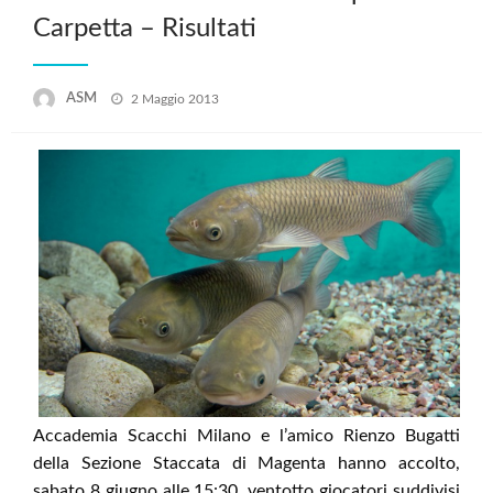
Carpetta – Risultati
Posted
ASM
2 Maggio 2013
on
Accademia Scacchi Milano e l’amico Rienzo Bugatti
della Sezione Staccata di Magenta hanno accolto,
sabato 8 giugno alle 15:30, ventotto giocatori suddivisi