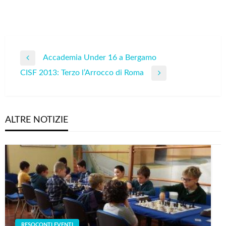
Navigazione
Accademia Under 16 a Bergamo
Previous
articoli
CISF 2013: Terzo l’Arrocco di Roma
Post
Next
Post
ALTRE NOTIZIE
RESOCONTI EVENTI