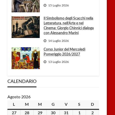
15 Luglio 2026
Il Simbolismo degli Scacchi nella
Letteratura, nell’Arte e nel
Cinema: Giorgio Chinnici dialoga
con Alessandro Marini
14 Luglio 2026
Corso Junior del Mercoledì
Pomeriggio 2026/2027
13 Luglio 2026
CALENDARIO
Agosto 2026
L
lunedì
M
martedì
M
mercoledì
G
giovedì
V
venerdì
S
sabato
D
domenica
27
27
28
28
29
29
30
30
31
31
1
1
2
2