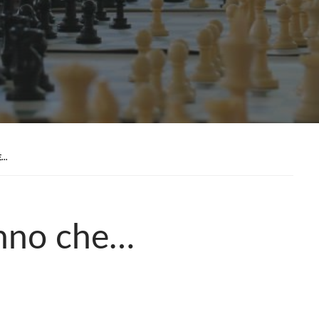
E…
anno che…