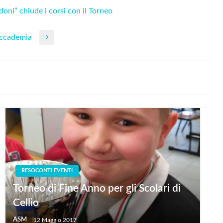
oni” chiude i corsi con il Torneo
 Accademia
RESOCONTI EVENTI
Torneo di Fine Anno per gli Scolari di
Cellio
ASM
12 Maggio 2017