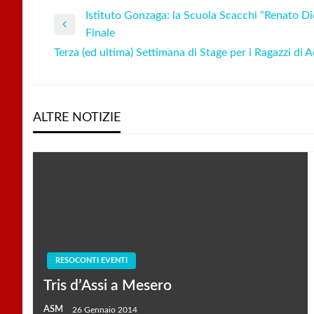
Istituto Gonzaga: la Scuola Scacchi “Renato Did
Navigazione
Previous
Finale
Post
Terza (ed ultima) Settimana di Stage per i Ragazzi di
articoli
Next
Post
ALTRE NOTIZIE
RESOCONTI EVENTI
Tris d’Assi a Mesero
ASM
26 Gennaio 2014