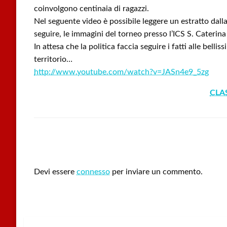
coinvolgono centinaia di ragazzi.
Nel seguente video è possibile leggere un estratto dal
seguire, le immagini del torneo presso l’ICS S. Caterin
In attesa che la politica faccia seguire i fatti alle bellis
territorio…
http://www.youtube.com/watch?v=JASn4e9_5zg
CLA
LEAVE A RESPONSE
Devi essere
connesso
per inviare un commento.