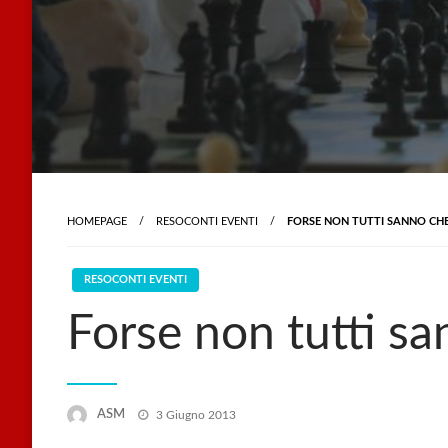
HOMEPAGE
RESOCONTI EVENTI
FORSE NON TUTTI SANNO CH
RESOCONTI EVENTI
Forse non tutti s
Posted
ASM
3 Giugno 2013
on