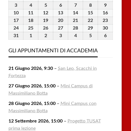
Luglio
Luglio
Luglio
Luglio
Luglio
Agosto
Agosto
3
3
4
4
5
5
6
6
7
7
8
8
9
9
2026
2026
2026
2026
2026
2026
2026
Agosto
Agosto
Agosto
Agosto
Agosto
Agosto
Agosto
10
10
11
11
12
12
13
13
14
14
15
15
16
16
2026
2026
2026
2026
2026
2026
2026
Agosto
Agosto
Agosto
Agosto
Agosto
Agosto
Agosto
17
17
18
18
19
19
20
20
21
21
22
22
23
23
2026
2026
2026
2026
2026
2026
2026
Agosto
Agosto
Agosto
Agosto
Agosto
Agosto
Agosto
24
24
25
25
26
26
27
27
28
28
29
29
30
30
2026
2026
2026
2026
2026
2026
2026
Agosto
Agosto
Agosto
Agosto
Agosto
Agosto
Agosto
31
31
1
1
2
2
3
3
4
4
5
5
6
6
2026
2026
2026
2026
2026
2026
2026
Agosto
Settembre
Settembre
Settembre
Settembre
Settembre
Settembre
2026
2026
2026
2026
2026
2026
2026
GLI APPUNTAMENTI DI ACCADEMIA
21 Giugno 2026, 9:30
–
San Leo, Scacchi in
Fortezza
27 Giugno 2026, 15:00
–
Mini Campus di
Massimiliano Botta
28 Giugno 2026, 15:00
–
Mini Campus con
Massimiliano Botta
12 Settembre 2026, 15:00
–
Progetto TUSAT
prima lezione