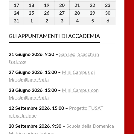
2026
2026
2026
2026
2026
2026
2026
Agosto
Agosto
Agosto
Agosto
Agosto
Agosto
Agosto
17
17
18
18
19
19
20
20
21
21
22
22
23
23
2026
2026
2026
2026
2026
2026
2026
Agosto
Agosto
Agosto
Agosto
Agosto
Agosto
Agosto
24
24
25
25
26
26
27
27
28
28
29
29
30
30
2026
2026
2026
2026
2026
2026
2026
Agosto
Agosto
Agosto
Agosto
Agosto
Agosto
Agosto
31
31
1
1
2
2
3
3
4
4
5
5
6
6
2026
2026
2026
2026
2026
2026
2026
Agosto
Settembre
Settembre
Settembre
Settembre
Settembre
Settembre
2026
2026
2026
2026
2026
2026
2026
GLI APPUNTAMENTI DI ACCADEMIA
21 Giugno 2026, 9:30
–
San Leo, Scacchi in
Fortezza
27 Giugno 2026, 15:00
–
Mini Campus di
Massimiliano Botta
28 Giugno 2026, 15:00
–
Mini Campus con
Massimiliano Botta
12 Settembre 2026, 15:00
–
Progetto TUSAT
prima lezione
20 Settembre 2026, 9:30
–
Scuola della Domenica
Mattina prima lezione