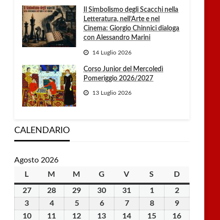
Il Simbolismo degli Scacchi nella
Letteratura, nell’Arte e nel
Cinema: Giorgio Chinnici dialoga
con Alessandro Marini
14 Luglio 2026
Corso Junior del Mercoledì
Pomeriggio 2026/2027
13 Luglio 2026
CALENDARIO
Agosto 2026
L
lunedì
M
martedì
M
mercoledì
G
giovedì
V
venerdì
S
sabato
D
domenica
27
27
28
28
29
29
30
30
31
31
1
1
2
2
Luglio
Luglio
Luglio
Luglio
Luglio
Agosto
Agosto
3
3
4
4
5
5
6
6
7
7
8
8
9
9
2026
2026
2026
2026
2026
2026
2026
Agosto
Agosto
Agosto
Agosto
Agosto
Agosto
Agosto
10
10
11
11
12
12
13
13
14
14
15
15
16
16