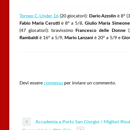
Torneo C-Under 16
(20 giocatori):
Dario Azzolin
è 8° (
Fabio Maria Cerutti
è 8° a 5/8,
Giulio Maria Simeone
(47 giocatori): bravissimo
Francesco delle Donne
(
Rambaldi
è 16° a 5/9,
Mario Lanzani
è 20° a 5/9 e
Gio
LEAVE A RESPONSE
Devi essere
connesso
per inviare un commento.
Accademia a Porto San Giorgio: i Migliori Risul
Navigazione
Previous