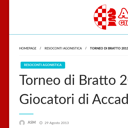
Skip
to
content
Gli scacchi nel cu
Accade
HOMEPAGE
RESOCONTI AGONISTICA
TORNEO DI BRATTO 2013
RESOCONTI AGONISTICA
Torneo di Bratto 2
Giocatori di Acca
Posted
ASM
29 Agosto 2013
on