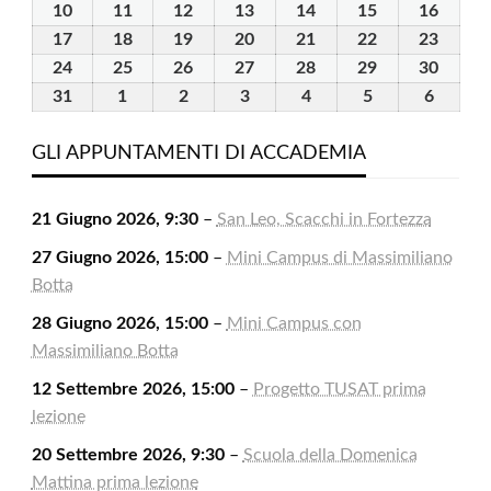
2026
2026
2026
2026
2026
2026
2026
Agosto
Agosto
Agosto
Agosto
Agosto
Agosto
Agosto
10
10
11
11
12
12
13
13
14
14
15
15
16
16
2026
2026
2026
2026
2026
2026
2026
Agosto
Agosto
Agosto
Agosto
Agosto
Agosto
Agost
17
17
18
18
19
19
20
20
21
21
22
22
23
23
2026
2026
2026
2026
2026
2026
2026
Agosto
Agosto
Agosto
Agosto
Agosto
Agosto
Agost
24
24
25
25
26
26
27
27
28
28
29
29
30
30
2026
2026
2026
2026
2026
2026
2026
Agosto
Agosto
Agosto
Agosto
Agosto
Agosto
Agost
31
31
1
1
2
2
3
3
4
4
5
5
6
6
2026
2026
2026
2026
2026
2026
2026
Agosto
Settembre
Settembre
Settembre
Settembre
Settembre
Settem
2026
2026
2026
2026
2026
2026
2026
GLI APPUNTAMENTI DI ACCADEMIA
21 Giugno 2026, 9:30
–
San Leo, Scacchi in Fortezza
27 Giugno 2026, 15:00
–
Mini Campus di Massimiliano
Botta
28 Giugno 2026, 15:00
–
Mini Campus con
Massimiliano Botta
12 Settembre 2026, 15:00
–
Progetto TUSAT prima
lezione
20 Settembre 2026, 9:30
–
Scuola della Domenica
Mattina prima lezione