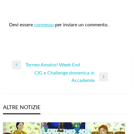
LEAVE A RESPONSE
Devi essere
connesso
per inviare un commento.
Navigazione
Torneo Amatori Week End
Previous
articoli
CIG e Challenge domenica in
Post
Next
Accademia
Post
ALTRE NOTIZIE