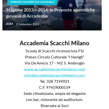
ANNUNCI AGONISTICA GIOVANILE
Stagione 2013 – 2014: le Proposte agonistiche
giovanili di Accademia
ASM
2 Settembre 2013
Accademia Scacchi Milano
Scuola di Scacchi riconosciuta FSI
Presso Circolo Culturale "I Navigli"
Via De Amicis 17 - M2 S. Ambrogio
www.accademiascacchimilano.com
info@accademiascacchimilano.com
Tel. 328 7194921
C.F. 97419000159
Sede climatizzata, ampia ed elegante
con bar, ristorante ed auditorium.
Riservata ai Soci