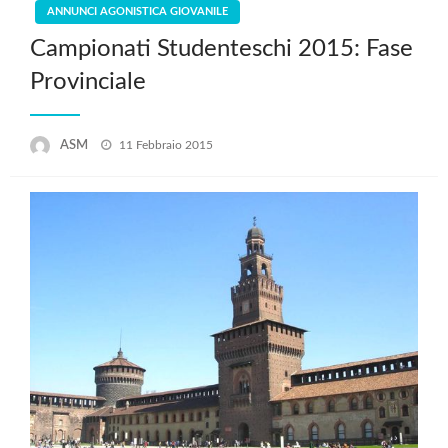
ANNUNCI AGONISTICA GIOVANILE
Campionati Studenteschi 2015: Fase
Provinciale
Posted
ASM
11 Febbraio 2015
on