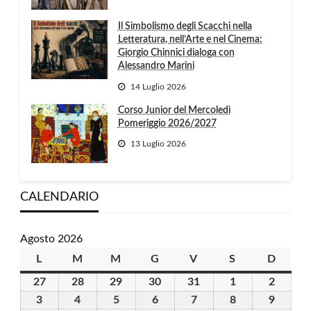
Il Simbolismo degli Scacchi nella
Letteratura, nell’Arte e nel Cinema:
Giorgio Chinnici dialoga con
Alessandro Marini
14 Luglio 2026
Corso Junior del Mercoledì
Pomeriggio 2026/2027
13 Luglio 2026
CALENDARIO
Agosto 2026
L
lunedì
M
martedì
M
mercoledì
G
giovedì
V
venerdì
S
sabato
D
domen
27
27
28
28
29
29
30
30
31
31
1
1
2
2
Luglio
Luglio
Luglio
Luglio
Luglio
Agosto
Agosto
3
3
4
4
5
5
6
6
7
7
8
8
9
9