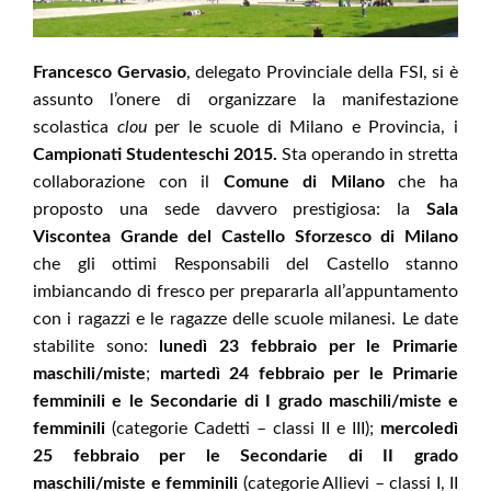
Francesco Gervasio
, delegato Provinciale della FSI, si è
assunto l’onere di organizzare la manifestazione
scolastica
clou
per le scuole di Milano e Provincia, i
Campionati Studenteschi 2015.
Sta operando in stretta
collaborazione con il
Comune di Milano
che ha
proposto una sede davvero prestigiosa: la
Sala
Viscontea Grande del Castello Sforzesco di Milano
che gli ottimi Responsabili del Castello stanno
imbiancando di fresco per prepararla all’appuntamento
con i ragazzi e le ragazze delle scuole milanesi. Le date
stabilite sono:
lunedì 23 febbraio per le Primarie
maschili/miste
;
martedì 24 febbraio per le Primarie
femminili e le Secondarie di I grado maschili/miste e
femminili
(categorie Cadetti – classi II e III);
mercoledì
25 febbraio per le Secondarie di II grado
maschili/miste e femminili
(categorie Allievi – classi I, II