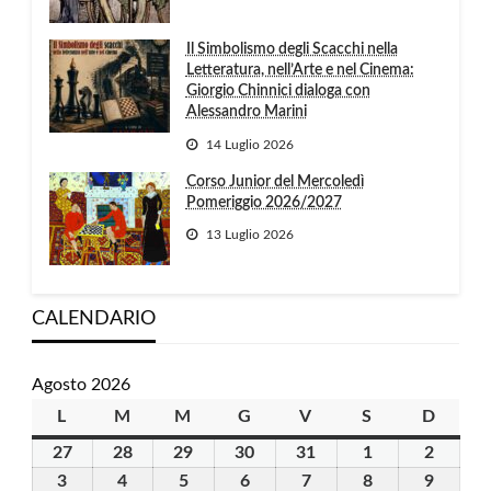
Il Simbolismo degli Scacchi nella
Letteratura, nell’Arte e nel Cinema:
Giorgio Chinnici dialoga con
Alessandro Marini
14 Luglio 2026
Corso Junior del Mercoledì
Pomeriggio 2026/2027
13 Luglio 2026
CALENDARIO
Agosto 2026
L
lunedì
M
martedì
M
mercoledì
G
giovedì
V
venerdì
S
sabato
D
domen
27
27
28
28
29
29
30
30
31
31
1
1
2
2
Luglio
Luglio
Luglio
Luglio
Luglio
Agosto
Agosto
3
3
4
4
5
5
6
6
7
7
8
8
9
9