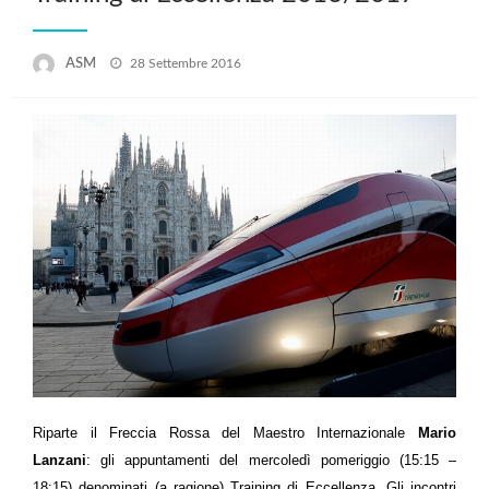
Posted
ASM
28 Settembre 2016
on
Riparte il Freccia Rossa del Maestro Internazionale
Mario
Lanzani
: gli appuntamenti del mercoledì pomeriggio (15:15 –
18:15) denominati (a ragione) Training di Eccellenza. Gli incontri