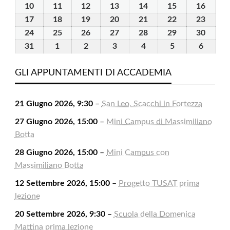
2026
2026
2026
2026
2026
2026
2026
Agosto
Agosto
Agosto
Agosto
Agosto
Agosto
Agosto
10
10
11
11
12
12
13
13
14
14
15
15
16
16
2026
2026
2026
2026
2026
2026
2026
Agosto
Agosto
Agosto
Agosto
Agosto
Agosto
Agost
17
17
18
18
19
19
20
20
21
21
22
22
23
23
2026
2026
2026
2026
2026
2026
2026
Agosto
Agosto
Agosto
Agosto
Agosto
Agosto
Agost
24
24
25
25
26
26
27
27
28
28
29
29
30
30
2026
2026
2026
2026
2026
2026
2026
Agosto
Agosto
Agosto
Agosto
Agosto
Agosto
Agost
31
31
1
1
2
2
3
3
4
4
5
5
6
6
2026
2026
2026
2026
2026
2026
2026
Agosto
Settembre
Settembre
Settembre
Settembre
Settembre
Settem
2026
2026
2026
2026
2026
2026
2026
GLI APPUNTAMENTI DI ACCADEMIA
21 Giugno 2026, 9:30
–
San Leo, Scacchi in Fortezza
27 Giugno 2026, 15:00
–
Mini Campus di Massimiliano
Botta
28 Giugno 2026, 15:00
–
Mini Campus con
Massimiliano Botta
12 Settembre 2026, 15:00
–
Progetto TUSAT prima
lezione
20 Settembre 2026, 9:30
–
Scuola della Domenica
Mattina prima lezione