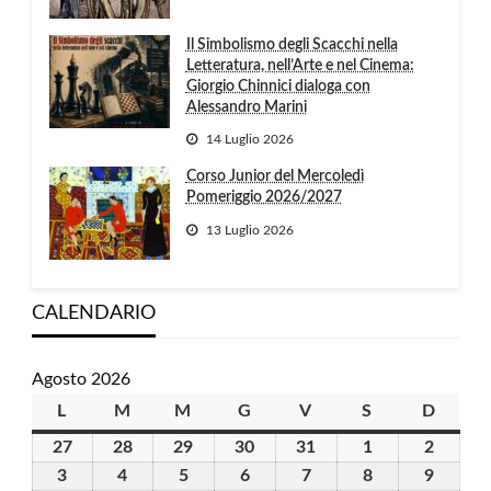
Il Simbolismo degli Scacchi nella
Letteratura, nell’Arte e nel Cinema:
Giorgio Chinnici dialoga con
Alessandro Marini
14 Luglio 2026
Corso Junior del Mercoledì
Pomeriggio 2026/2027
13 Luglio 2026
CALENDARIO
Agosto 2026
L
lunedì
M
martedì
M
mercoledì
G
giovedì
V
venerdì
S
sabato
D
domen
27
27
28
28
29
29
30
30
31
31
1
1
2
2
Luglio
Luglio
Luglio
Luglio
Luglio
Agosto
Agosto
3
3
4
4
5
5
6
6
7
7
8
8
9
9