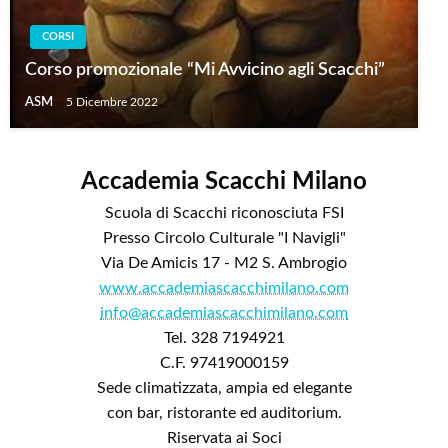
CORSI
Corso promozionale “Mi Avvicino agli Scacchi”
ASM
5 Dicembre 2022
Accademia Scacchi Milano
Scuola di Scacchi riconosciuta FSI
Presso Circolo Culturale "I Navigli"
Via De Amicis 17 - M2 S. Ambrogio
www.accademiascacchimilano.com
info@accademiascacchimilano.com
Tel. 328 7194921
C.F. 97419000159
Sede climatizzata, ampia ed elegante
con bar, ristorante ed auditorium.
Riservata ai Soci