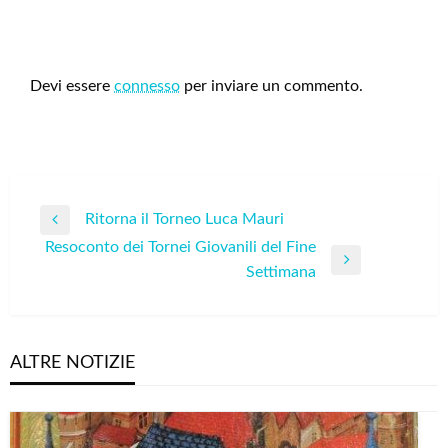
LEAVE A RESPONSE
Devi essere
connesso
per inviare un commento.
Navigazione
Ritorna il Torneo Luca Mauri
Previous
articoli
Resoconto dei Tornei Giovanili del Fine
Post
Next
Settimana
Post
ALTRE NOTIZIE