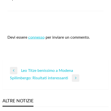
LEAVE A RESPONSE
Devi essere
connesso
per inviare un commento.
Navigazione
Leo Titze benissimo a Modena
Previous
articoli
Spilimbergo: Risultati interessanti
Post
Next
Post
ALTRE NOTIZIE