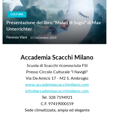
CULTURA
Presentazione del libro “Malati di Sogni” di Max
Unterrichter
Fiorenza Viani
11 Novembre 2024
Accademia Scacchi Milano
Scuola di Scacchi riconosciuta FSI
Presso Circolo Culturale "I Navigli"
Via De Amicis 17 - M2 S. Ambrogio
www.accademiascacchimilano.com
info@accademiascacchimilano.com
Tel. 328 7194921
C.F. 97419000159
Sede climatizzata, ampia ed elegante