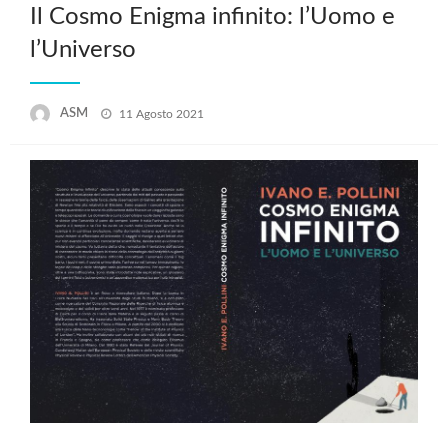
Il Cosmo Enigma infinito: l’Uomo e
l’Universo
Posted
ASM
11 Agosto 2021
on