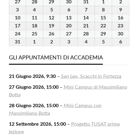
27
27
28
28
29
29
30
30
31
31
1
1
2
2
Luglio
Luglio
Luglio
Luglio
Luglio
Agosto
Agosto
3
3
4
4
5
5
6
6
7
7
8
8
9
9
2026
2026
2026
2026
2026
2026
2026
Agosto
Agosto
Agosto
Agosto
Agosto
Agosto
Agosto
10
10
11
11
12
12
13
13
14
14
15
15
16
16
2026
2026
2026
2026
2026
2026
2026
Agosto
Agosto
Agosto
Agosto
Agosto
Agosto
Agost
17
17
18
18
19
19
20
20
21
21
22
22
23
23
2026
2026
2026
2026
2026
2026
2026
Agosto
Agosto
Agosto
Agosto
Agosto
Agosto
Agost
24
24
25
25
26
26
27
27
28
28
29
29
30
30
2026
2026
2026
2026
2026
2026
2026
Agosto
Agosto
Agosto
Agosto
Agosto
Agosto
Agost
31
31
1
1
2
2
3
3
4
4
5
5
6
6
2026
2026
2026
2026
2026
2026
2026
Agosto
Settembre
Settembre
Settembre
Settembre
Settembre
Settem
2026
2026
2026
2026
2026
2026
2026
GLI APPUNTAMENTI DI ACCADEMIA
21 Giugno 2026, 9:30
–
San Leo, Scacchi in Fortezza
27 Giugno 2026, 15:00
–
Mini Campus di Massimiliano
Botta
28 Giugno 2026, 15:00
–
Mini Campus con
Massimiliano Botta
12 Settembre 2026, 15:00
–
Progetto TUSAT prima
lezione