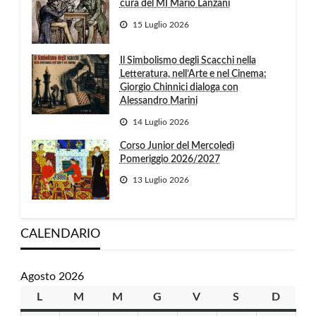
cura del MI Mario Lanzani
15 Luglio 2026
Il Simbolismo degli Scacchi nella
Letteratura, nell’Arte e nel Cinema:
Giorgio Chinnici dialoga con
Alessandro Marini
14 Luglio 2026
Corso Junior del Mercoledì
Pomeriggio 2026/2027
13 Luglio 2026
CALENDARIO
Agosto 2026
L
lunedì
M
martedì
M
mercoledì
G
giovedì
V
venerdì
S
sabato
D
domen