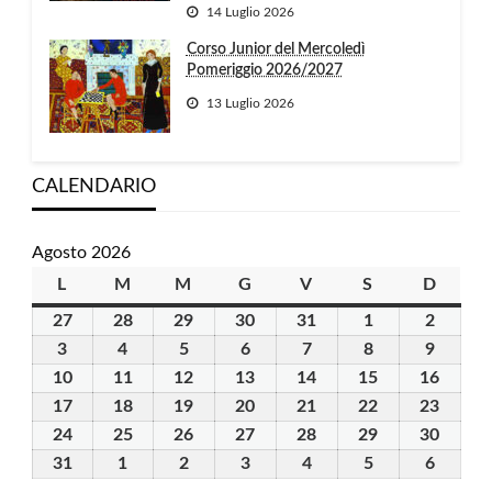
14 Luglio 2026
Corso Junior del Mercoledì
Pomeriggio 2026/2027
13 Luglio 2026
CALENDARIO
Agosto 2026
L
lunedì
M
martedì
M
mercoledì
G
giovedì
V
venerdì
S
sabato
D
domen
27
27
28
28
29
29
30
30
31
31
1
1
2
2
Luglio
Luglio
Luglio
Luglio
Luglio
Agosto
Agosto
3
3
4
4
5
5
6
6
7
7
8
8
9
9
2026
2026
2026
2026
2026
2026
2026
Agosto
Agosto
Agosto
Agosto
Agosto
Agosto
Agosto
10
10
11
11
12
12
13
13
14
14
15
15
16
16
2026
2026
2026
2026
2026
2026
2026
Agosto
Agosto
Agosto
Agosto
Agosto
Agosto
Agost
17
17
18
18
19
19
20
20
21
21
22
22
23
23
2026
2026
2026
2026
2026
2026
2026
Agosto
Agosto
Agosto
Agosto
Agosto
Agosto
Agost
24
24
25
25
26
26
27
27
28
28
29
29
30
30
2026
2026
2026
2026
2026
2026
2026
Agosto
Agosto
Agosto
Agosto
Agosto
Agosto
Agost
31
31
1
1
2
2
3
3
4
4
5
5
6
6
2026
2026
2026
2026
2026
2026
2026
Agosto
Settembre
Settembre
Settembre
Settembre
Settembre
Settem