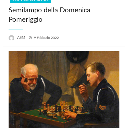
Semilampo della Domenica
Pomeriggio
Posted
ASM
9 Febbraio 2022
on