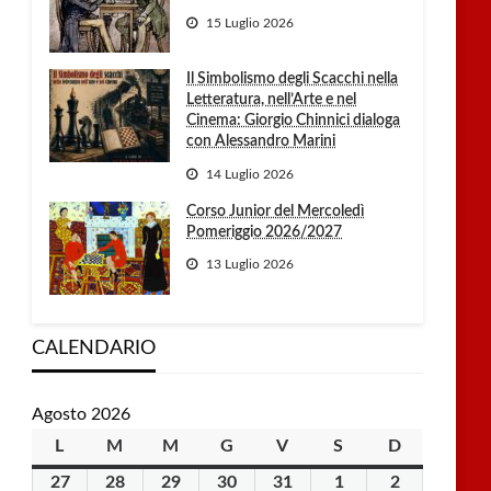
15 Luglio 2026
Il Simbolismo degli Scacchi nella
Letteratura, nell’Arte e nel
Cinema: Giorgio Chinnici dialoga
con Alessandro Marini
14 Luglio 2026
Corso Junior del Mercoledì
Pomeriggio 2026/2027
13 Luglio 2026
CALENDARIO
Agosto 2026
L
lunedì
M
martedì
M
mercoledì
G
giovedì
V
venerdì
S
sabato
D
domenica
27
27
28
28
29
29
30
30
31
31
1
1
2
2