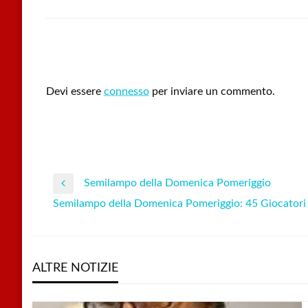
LEAVE A RESPONSE
Devi essere
connesso
per inviare un commento.
Semilampo della Domenica Pomeriggio
Navigazione
Previous
Semilampo della Domenica Pomeriggio: 45 Giocatori
Post
Next
articoli
Post
ALTRE NOTIZIE