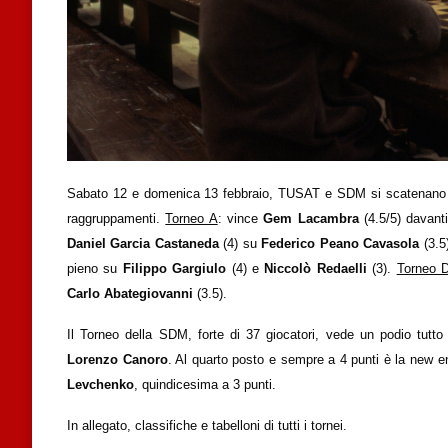
Sabato 12 e domenica 13 febbraio, TUSAT e SDM si scatenano nei r
raggruppamenti.
Torneo A
: vince
Gem Lacambra
(4.5/5) davant
Daniel Garcia Castaneda
(4) su
Federico Peano Cavasola
(3.5)
pieno su
Filippo
Gargiulo
(4) e
Niccolò Redaelli
(3).
Torneo 
Carlo Abategiovanni
(3.5).
Il Torneo della SDM, forte di 37 giocatori, vede un podio tutt
Lorenzo Canoro
. Al quarto posto e sempre a 4 punti è la new e
Levchenko
, quindicesima a 3 punti.
In allegato, classifiche e tabelloni di tutti i tornei.