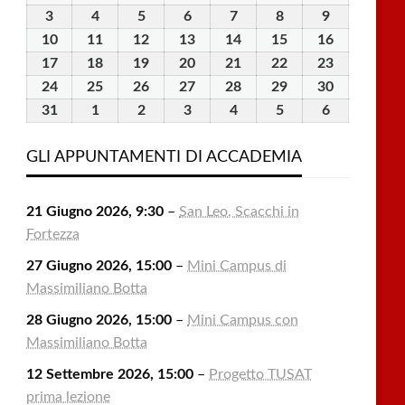
Luglio
Luglio
Luglio
Luglio
Luglio
Agosto
Agosto
3
3
4
4
5
5
6
6
7
7
8
8
9
9
2026
2026
2026
2026
2026
2026
2026
Agosto
Agosto
Agosto
Agosto
Agosto
Agosto
Agosto
10
10
11
11
12
12
13
13
14
14
15
15
16
16
2026
2026
2026
2026
2026
2026
2026
Agosto
Agosto
Agosto
Agosto
Agosto
Agosto
Agosto
17
17
18
18
19
19
20
20
21
21
22
22
23
23
2026
2026
2026
2026
2026
2026
2026
Agosto
Agosto
Agosto
Agosto
Agosto
Agosto
Agosto
24
24
25
25
26
26
27
27
28
28
29
29
30
30
2026
2026
2026
2026
2026
2026
2026
Agosto
Agosto
Agosto
Agosto
Agosto
Agosto
Agosto
31
31
1
1
2
2
3
3
4
4
5
5
6
6
2026
2026
2026
2026
2026
2026
2026
Agosto
Settembre
Settembre
Settembre
Settembre
Settembre
Settembre
2026
2026
2026
2026
2026
2026
2026
GLI APPUNTAMENTI DI ACCADEMIA
21 Giugno 2026, 9:30
–
San Leo, Scacchi in
Fortezza
27 Giugno 2026, 15:00
–
Mini Campus di
Massimiliano Botta
28 Giugno 2026, 15:00
–
Mini Campus con
Massimiliano Botta
12 Settembre 2026, 15:00
–
Progetto TUSAT
prima lezione