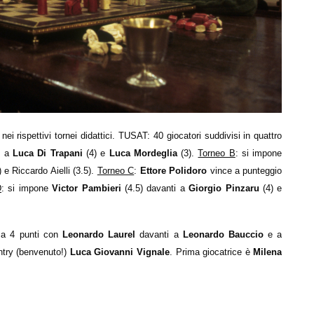
ispettivi tornei didattici. TUSAT: 40 giocatori suddivisi in quattro
i a
Luca Di Trapani
(4) e
Luca Mordeglia
(3).
Torneo B
: si impone
 e Riccardo Aielli (3.5).
Torneo C
:
Ettore Polidoro
vince a punteggio
D
: si impone
Victor Pambieri
(4.5) davanti a
Giorgio Pinzaru
(4) e
o a 4 punti con
Leonardo Laurel
davanti a
Leonardo Bauccio
e a
ntry (benvenuto!)
Luca Giovanni Vignale
. Prima giocatrice è
Milena