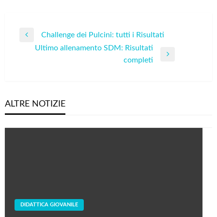
Navigazione
Challenge dei Pulcini: tutti i Risultati
Previous
articoli
Ultimo allenamento SDM: Risultati
Post
Next
completi
Post
ALTRE NOTIZIE
DIDATTICA GIOVANILE