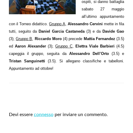
ospiti, si danno battaglia
sabato 27 maggio
all’ultimo appuntamento
con il Torneo didattico.
Gruppo A
,
Alessandro Cervini
mette in fila
tutti, seguito da
Daniel Garcia Castaneda
(3) e da
Davide Gao
(3);
Gruppo B
,
Riccardo Moro
(4) precede
Mattia Fernandez
(3.5)
ed
Aaron Alexander
(3);
Gruppo C
,
Elettra Viale Barbieri
(4.5)
capeggia il gruppo, seguita da
Alessandro Dell’Orto
(3.5) e
Tristan Sanguinetti
(3.5). Si allegano classifiche e tabelloni.
Appuntamento ad ottobre!
LEAVE A RESPONSE
Devi essere
connesso
per inviare un commento.