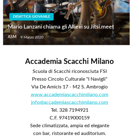
DIDATTICA GIOVANILE
Mario Lanzani chiama gli Allievi su Jitsi.meet
ASM
9 Marzo 2020
Accademia Scacchi Milano
Scuola di Scacchi riconosciuta FSI
Presso Circolo Culturale "I Navigli"
Via De Amicis 17 - M2 S. Ambrogio
www.accademiascacchimilano.com
info@accademiascacchimilano.com
Tel. 328 7194921
C.F. 97419000159
Sede climatizzata, ampia ed elegante
con bar, ristorante ed auditorium.