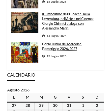
15 Luglio 2026
Il Simbolismo degli Scacchi nella
Letteratura, nell’Arte e nel Cinema:
Giorgio Chinnici dialoga con
Alessandro Marini
14 Luglio 2026
Corso Junior del Mercoledì
Pomeriggio 2026/2027
13 Luglio 2026
CALENDARIO
Agosto 2026
L
lunedì
M
martedì
M
mercoledì
G
giovedì
V
venerdì
S
sabato
D
domen
27
27
28
28
29
29
30
30
31
31
1
1
2
2