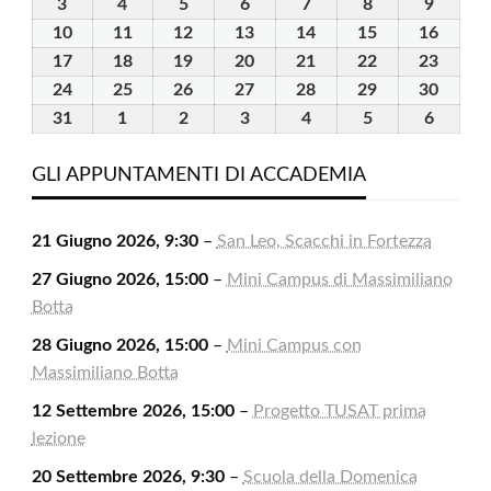
Luglio
Luglio
Luglio
Luglio
Luglio
Agosto
Agosto
3
3
4
4
5
5
6
6
7
7
8
8
9
9
2026
2026
2026
2026
2026
2026
2026
Agosto
Agosto
Agosto
Agosto
Agosto
Agosto
Agosto
10
10
11
11
12
12
13
13
14
14
15
15
16
16
2026
2026
2026
2026
2026
2026
2026
Agosto
Agosto
Agosto
Agosto
Agosto
Agosto
Agost
17
17
18
18
19
19
20
20
21
21
22
22
23
23
2026
2026
2026
2026
2026
2026
2026
Agosto
Agosto
Agosto
Agosto
Agosto
Agosto
Agost
24
24
25
25
26
26
27
27
28
28
29
29
30
30
2026
2026
2026
2026
2026
2026
2026
Agosto
Agosto
Agosto
Agosto
Agosto
Agosto
Agost
31
31
1
1
2
2
3
3
4
4
5
5
6
6
2026
2026
2026
2026
2026
2026
2026
Agosto
Settembre
Settembre
Settembre
Settembre
Settembre
Settem
2026
2026
2026
2026
2026
2026
2026
GLI APPUNTAMENTI DI ACCADEMIA
21 Giugno 2026, 9:30
–
San Leo, Scacchi in Fortezza
27 Giugno 2026, 15:00
–
Mini Campus di Massimiliano
Botta
28 Giugno 2026, 15:00
–
Mini Campus con
Massimiliano Botta
12 Settembre 2026, 15:00
–
Progetto TUSAT prima
lezione
20 Settembre 2026, 9:30
–
Scuola della Domenica